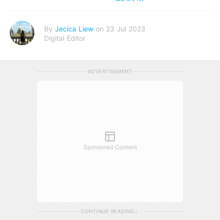
By
Jecica Liew
on 23 Jul 2023
Digital Editor
ADVERTISEMENT
Sponsored Content
CONTINUE READING