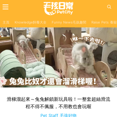
主頁
Knowledge飼養大全
Funny News毛孩趣聞
Raise Pets 
滑梯溜起來～兔兔解鎖新玩具啦！一整套超絲滑流
程不得不佩服，不用教也會玩喔
Pet Staff 毛孩好物