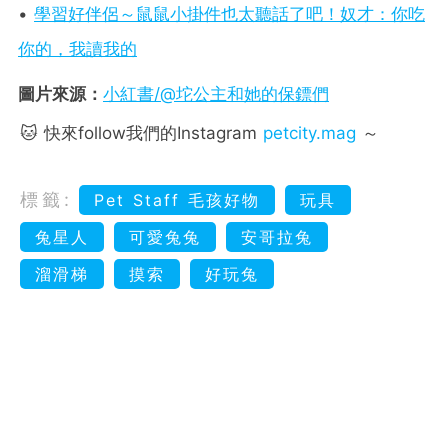
•
學習好伴侶～鼠鼠小掛件也太聽話了吧！奴才：你吃
你的，我讀我的
圖片來源：
小紅書/@坨公主和她的保鏢們
🐱 快來follow我們的Instagram
petcity.mag
～
標籤:
Pet Staff 毛孩好物
玩具
兔星人
可愛兔兔
安哥拉兔
溜滑梯
摸索
好玩兔