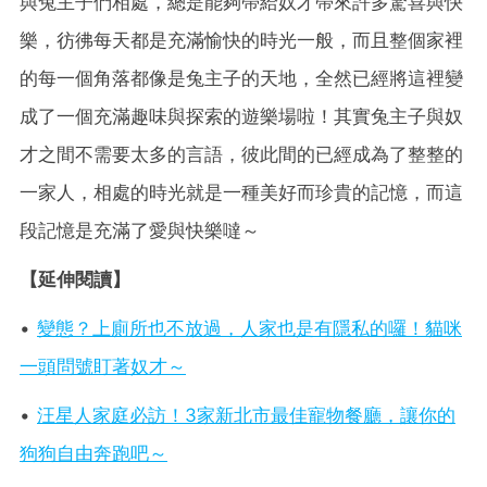
與兔主子們相處，總是能夠帶給奴才帶來許多驚喜與快
樂，彷彿每天都是充滿愉快的時光一般，而且整個家裡
的每一個角落都像是兔主子的天地，全然已經將這裡變
成了一個充滿趣味與探索的遊樂場啦！其實兔主子與奴
才之間不需要太多的言語，彼此間的已經成為了整整的
一家人，相處的時光就是一種美好而珍貴的記憶，而這
段記憶是充滿了愛與快樂噠～
【延伸閱讀】
•
變態？上廁所也不放過，人家也是有隱私的囉！貓咪
一頭問號盯著奴才～
•
汪星人家庭必訪！3家新北市最佳寵物餐廳，讓你的
狗狗自由奔跑吧～