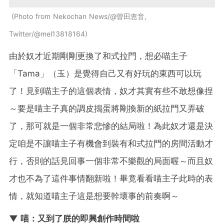
Photo from Nekochan News/@曽田恵音,
Twitter/@mel13818164
由於奴才近期剛剛更換了和式拉門，想必喵主子
「Tama」（玉）是覺得自己又有好玩的東西可以玩
了！見到喵主子的這個表情，奴才其實有些不敢想像捏
～要是喵主子真的調皮搗蛋將剛換新的紙拉門又弄破
了，那可就是一個非常悲慘的結局啦！為此奴才還是決
定咱是不讓喵主子有機會到裝有和式拉門的房間活動才
行，否則的話見回事一個非常不樂觀的局面喔～而且奴
才也不為了這件事情翻新啦！畢竟看看喵主子此時的表
情，就知道喵主子這是想要幹壞事的前奏啊～
▼ 喵：又到了朕的即興創作時間啦