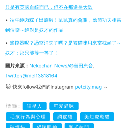
只是有英國血統而已，但不在那邊長大欸
•
端午純肉粽子出爐啦！鼠鼠真的會謝，應節功夫相當
到位囉～絕對是奴才的作品
•
遙控器呢？憑空消失了嗎？是被貓咪用來當枕頭了～
奴才：那只能等一等了！
圖片來源：
Nekochan News/@曽田恵音
,
Twitter/@mel13818164
🐱 快來follow我們的Instagram
petcity.mag
～
標籤:
喵星人
可愛貓咪
毛孩行為與心理
調皮貓
美短虎斑貓
破壞貓
貓咪眼神
和式拉門