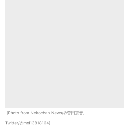
Photo from Nekochan News/@曽田恵音,
Twitter/@mel13818164