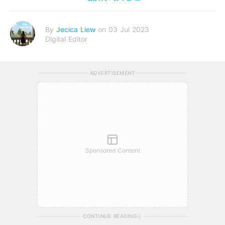
By
Jecica Liew
on 03 Jul 2023
Digital Editor
ADVERTISEMENT
Sponsored Content
CONTINUE READING