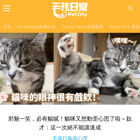
主頁
Knowledge飼養大全
Funny News毛孩趣聞
Raise Pets 
邪魅一笑，必有貓膩！貓咪又想動歪心思了啦～奴
才：這一次絕不能讓達成
毛孩行為與心理