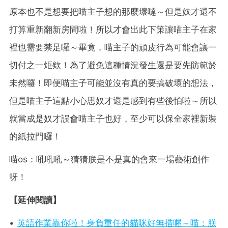
原本也不是想要把喵主子想的那麼壞噠～但是奴才還不
打算重新翻新房間啦！所以才會出此下策讓喵主子在家
裡也需要禁足囉～畢竟，喵主子的頑皮行為可能會讓一
切付之一炬欸！為了避免這種情況發生還是要先防範於
未然囉！即便喵主子可能並沒有真的要搞破壞的想法，
但是喵主子這點小心思奴才還是感到有些後怕啦～所以
就當成是奴才誤會喵主子也好，至少可以保全家裡新裝
的紙拉門囉！
喵os：吼吼吼～猜猜朕是不是真的會來一場藝術創作
呀！
【延伸閱讀】
•
英語作業靠你啦！身負重任的貓咪好無措喔～喵：朕