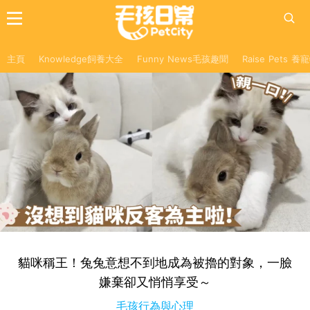
主頁
Knowledge飼養大全
Funny News毛孩趣聞
Raise Pets 
貓咪稱王！兔兔意想不到地成為被擼的對象，一臉
嫌棄卻又悄悄享受～
毛孩行為與心理