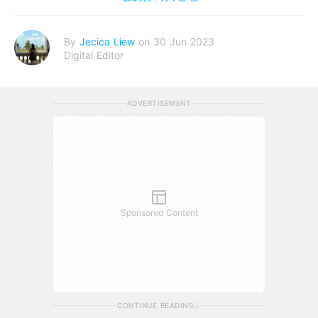
By
Jecica Liew
on 30 Jun 2023
Digital Editor
ADVERTISEMENT
Sponsored Content
CONTINUE READING