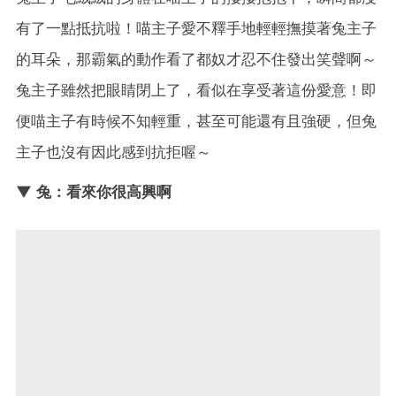
有了一點抵抗啦！喵主子愛不釋手地輕輕撫摸著兔主子
的耳朵，那霸氣的動作看了都奴才忍不住發出笑聲啊～
兔主子雖然把眼睛閉上了，看似在享受著這份愛意！即
便喵主子有時候不知輕重，甚至可能還有且強硬，但兔
主子也沒有因此感到抗拒喔～
▼ 兔：看來你很高興啊