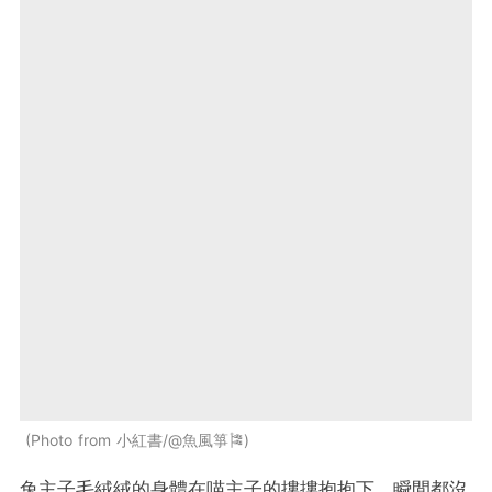
Photo from 小紅書/@魚風箏🎏
兔主子毛絨絨的身體在喵主子的摟摟抱抱下，瞬間都沒