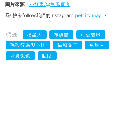
圖片來源：
小紅書/@魚風箏🎏
🐱 快來follow我們的Instagram
petcity.mag
～
標籤:
喵星人
布偶貓
可愛貓咪
毛孩行為與心理
貓和兔子
兔星人
可愛兔兔
貼貼