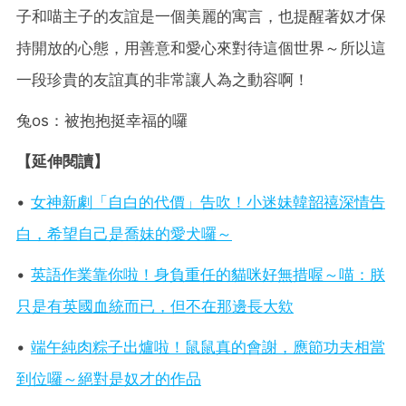
子和喵主子的友誼是一個美麗的寓言，也提醒著奴才保
持開放的心態，用善意和愛心來對待這個世界～所以這
一段珍貴的友誼真的非常讓人為之動容啊！
兔os：被抱抱挺幸福的囉
【延伸閱讀】
•
女神新劇「自白的代價」告吹！小迷妹韓韶禧深情告
白，希望自己是喬妹的愛犬囉～
•
英語作業靠你啦！身負重任的貓咪好無措喔～喵：朕
只是有英國血統而已，但不在那邊長大欸
•
端午純肉粽子出爐啦！鼠鼠真的會謝，應節功夫相當
到位囉～絕對是奴才的作品