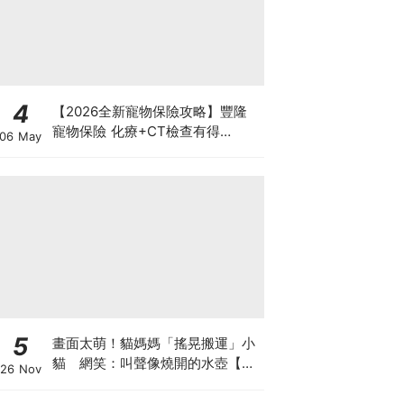
4
【2026全新寵物保險攻略】豐隆
寵物保險 化療+CT檢查有得
06 May
Claim！
5
畫面太萌！貓媽媽「搖晃搬運」小
貓 網笑：叫聲像燒開的水壺【有
26 Nov
片】