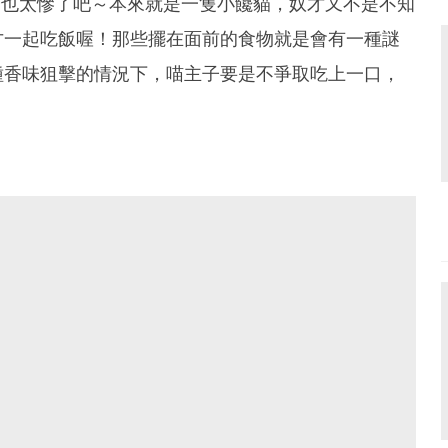
主子也太慘了吧～本來就是一隻小饞貓，奴才又不是不知
才一起吃飯喔！那些擺在面前的食物就是會有一種謎
種香味狙擊的情況下，喵主子要是不爭取吃上一口，