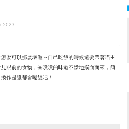
n 2023
才怎麼可以那麼壞喔～自己吃飯的時候還要帶著喵主
看見眼前的食物，香噴噴的味道不斷地撲面而來，簡
，換作是誰都會嘴饞吧！