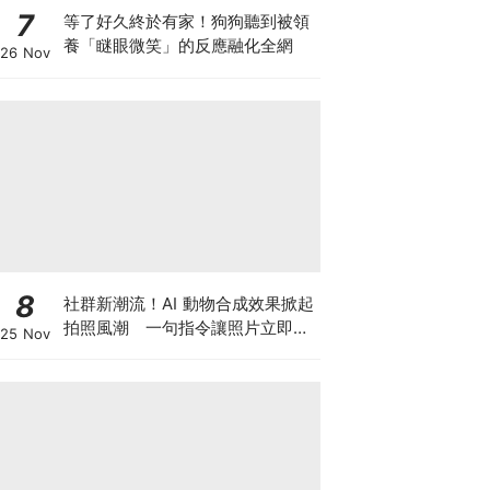
7
等了好久終於有家！狗狗聽到被領
養「瞇眼微笑」的反應融化全網
26 Nov
8
社群新潮流！AI 動物合成效果掀起
拍照風潮 一句指令讓照片立即升
25 Nov
級