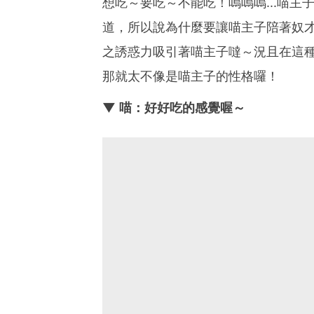
想吃～要吃～不能吃！嗚嗚嗚...喵
道，所以說為什麼要讓喵主子陪著奴
之誘惑力吸引著喵主子噠～況且在這
那就太不像是喵主子的性格囉！
▼ 喵：好好吃的感覺喔～