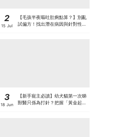
2
【毛孩半夜嘔吐肚痾點算？】別亂
試偏方！找出潛在病因與針對性營
15 Jul
養方案
3
【新手寵主必讀】幼犬貓第一次睇
獸醫只係為打針？把握「黃金起跑
18 Jun
線」建立專屬健康基底