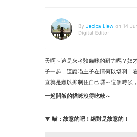
By
Jecica Liew
on 14 Ju
Digital Editor
天啊～這是來考驗貓咪的耐力嗎？奴
子一起，這讓喵主子在情何以堪啊！
直就是難以抑制住自己囉～這個時候
一起開飯的貓咪沒得吃欸～
▼ 喵：故意的吧！絕對是故意的！