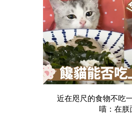
近在咫尺的食物不吃
喵：在朕