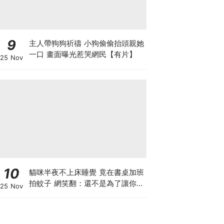
9
主人帶狗狗祈禱 小狗偷偷抬頭親她
一口 畫面曝光惹哭網民【有片】
25 Nov
10
貓咪半夜不上床睡覺 竟在書桌加班
拍蚊子 網笑翻：還不是為了讓你睡
25 Nov
個好覺