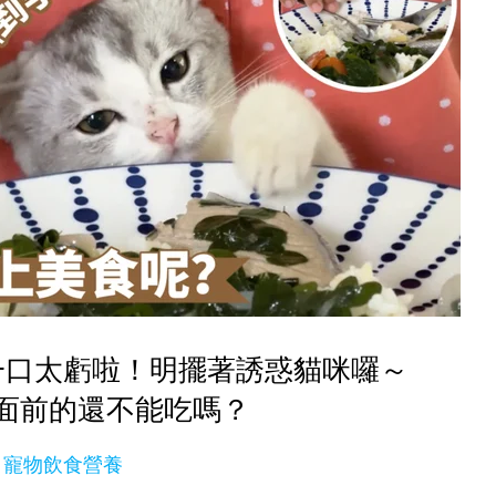
一口太虧啦！明擺著誘惑貓咪囉～
面前的還不能吃嗎？
寵物飲食營養