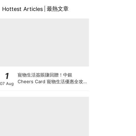
最熱文章
Hottest Articles
1
寵物生活簽賬賺回贈！中銀
Cheers Card 寵物生活優惠全攻
07 Aug
略：簽賬賺高達4%回贈+抽獎贏豪
華寵物游泳體驗