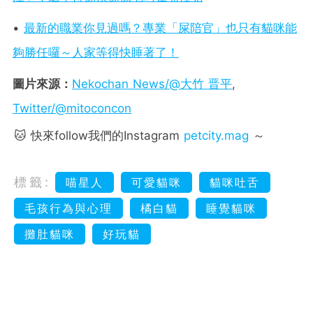
•
最新的職業你見過嗎？專業「屎陪官」也只有貓咪能
夠勝任囉～人家等得快睡著了！
圖片來源：
Nekochan News/@大竹 晋平
,
Twitter/@mitoconcon
🐱 快來follow我們的Instagram
petcity.mag
～
標籤:
喵星人
可愛貓咪
貓咪吐舌
毛孩行為與心理
橘白貓
睡覺貓咪
攤肚貓咪
好玩貓