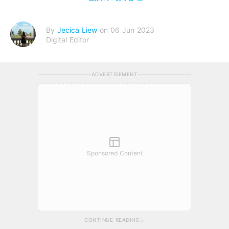
By
Jecica Liew
on 06 Jun 2023
Digital Editor
ADVERTISEMENT
Sponsored Content
CONTINUE READING