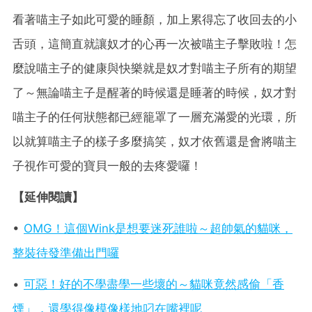
看著喵主子如此可愛的睡顏，加上累得忘了收回去的小
舌頭，這簡直就讓奴才的心再一次被喵主子擊敗啦！怎
麼說喵主子的健康與快樂就是奴才對喵主子所有的期望
了～無論喵主子是醒著的時候還是睡著的時候，奴才對
喵主子的任何狀態都已經籠罩了一層充滿愛的光環，所
以就算喵主子的樣子多麼搞笑，奴才依舊還是會將喵主
子視作可愛的寶貝一般的去疼愛囉！
【延伸閱讀】
•
OMG！這個Wink是想要迷死誰啦～超帥氣的貓咪，
整裝待發準備出門囉
•
可惡！好的不學盡學一些壞的～貓咪竟然感偷「香
煙」，還學得像模像樣地叼在嘴裡呢