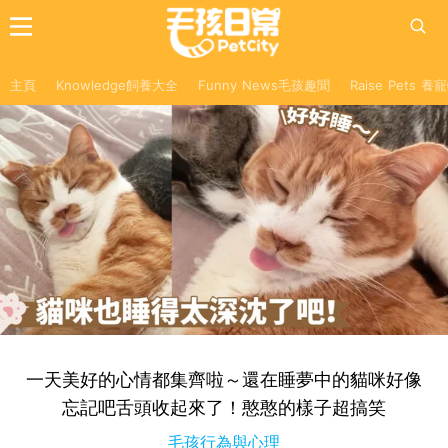
主頁
Knowledge飼養大全
Funny News毛孩趣聞
Raise Pets 
一天美好的心情都集齊啦～還在睡夢中的貓咪好像
忘記吧舌頭收起來了！憨憨的樣子超搞笑
毛孩行為與心理