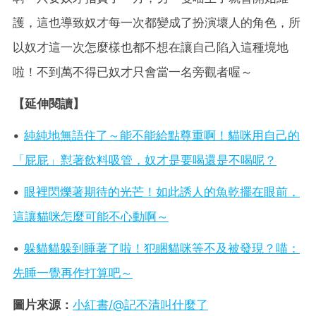
護，這也導致奴才每一次都變成了扮演壞人的角色，所
以奴才這一次怎麼樣也都不想在讓自己陷入這種境地
啦！不到萬不得已奴才只會當一名旁觀者喔～
【延伸閱讀】
•
純純地無語住了～能不能給點尊重啊！貓咪用自己的
「屁屁」懟著飲料吸管，奴才是要喝還是不喝呢？
•
眼裡閃爍著期待的光芒！如此誘人的魚乾擺在眼前，
這讓貓咪怎麼可能不心動啊～
•
躲貓貓躲到睡著了啦！犯睏貓咪等不及被發現？喵：
先睡一覺再作打算吧～
圖片來源：
小紅書/@記不清叫什麼了