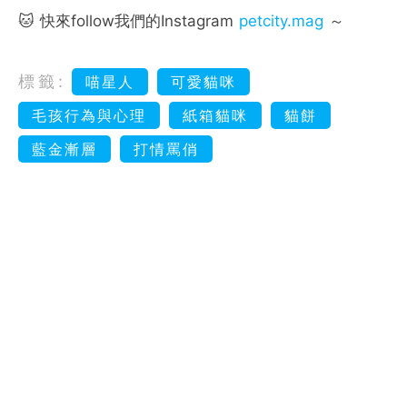
🐱 快來follow我們的Instagram
petcity.mag
～
標籤:
喵星人
可愛貓咪
毛孩行為與心理
紙箱貓咪
貓餅
藍金漸層
打情罵俏