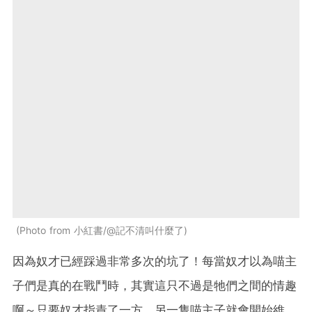
Photo from 小紅書/@記不清叫什麼了
因為奴才已經踩過非常多次的坑了！每當奴才以為喵主
子們是真的在戰鬥時，其實這只不過是牠們之間的情趣
啊～只要奴才指責了一方，另一隻喵主子就會開始維