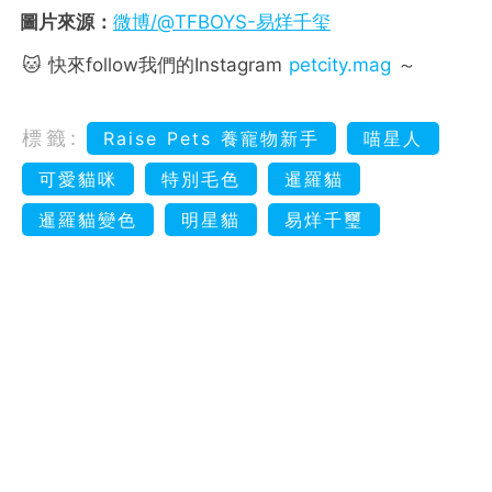
圖片來源：
微博/@TFBOYS-易烊千玺
🐱 快來follow我們的Instagram
petcity.mag
～
標籤:
Raise Pets 養寵物新手
喵星人
可愛貓咪
特別毛色
暹羅貓
暹羅貓變色
明星貓
易烊千璽