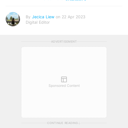
By
Jecica Liew
on 22 Apr 2023
Digital Editor
ADVERTISEMENT
Sponsored Content
CONTINUE READING