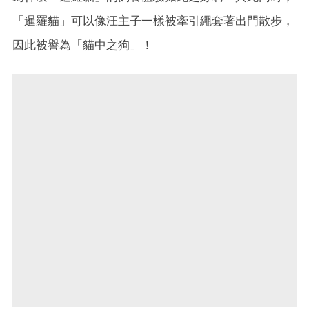
「暹羅貓」可以像汪主子一樣被牽引繩套著出門散步，
因此被譽為「貓中之狗」！