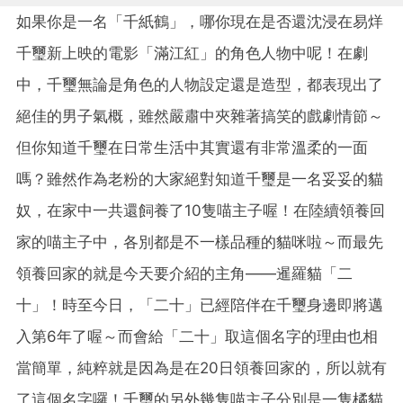
如果你是一名「千紙鶴」，哪你現在是否還沈浸在易烊
千璽新上映的電影「滿江紅」的角色人物中呢！在劇
中，千璽無論是角色的人物設定還是造型，都表現出了
絕佳的男子氣概，雖然嚴肅中夾雜著搞笑的戲劇情節～
但你知道千璽在日常生活中其實還有非常溫柔的一面
嗎？雖然作為老粉的大家絕對知道千璽是一名妥妥的貓
奴，在家中一共還飼養了10隻喵主子喔！在陸續領養回
家的喵主子中，各別都是不一樣品種的貓咪啦～而最先
領養回家的就是今天要介紹的主角——暹羅貓「二
十」！時至今日，「二十」已經陪伴在千璽身邊即將邁
入第6年了喔～而會給「二十」取這個名字的理由也相
當簡單，純粹就是因為是在20日領養回家的，所以就有
了這個名字囉！千璽的另外幾隻喵主子分別是一隻橘貓