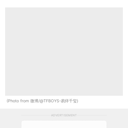
Photo from 微博/@TFBOYS-易烊千玺
ADVERTISEMENT