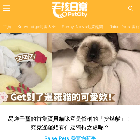
主頁
Knowledge飼養大全
Funny News毛孩趣聞
Raise Pets 
易烊千璽的首隻寶貝貓咪竟是俗稱的「挖煤貓」！
究竟暹羅貓有什麼獨特之處呢？
Raise Pets 養寵物新手