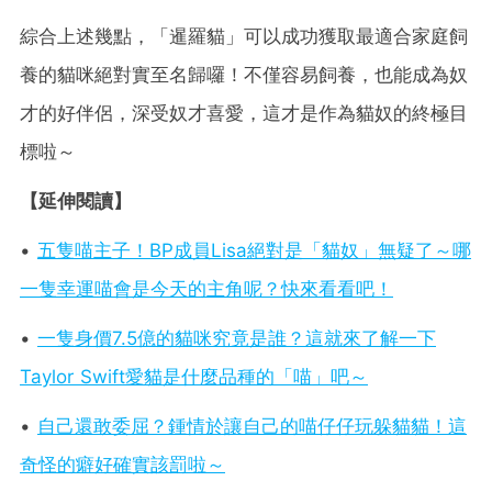
綜合上述幾點，「暹羅貓」可以成功獲取最適合家庭飼
養的貓咪絕對實至名歸囉！不僅容易飼養，也能成為奴
才的好伴侶，深受奴才喜愛，這才是作為貓奴的終極目
標啦～
【延伸閱讀】
•
五隻喵主子！BP成員Lisa絕對是「貓奴」無疑了～哪
一隻幸運喵會是今天的主角呢？快來看看吧！
•
一隻身價7.5億的貓咪究竟是誰？這就來了解一下
Taylor Swift愛貓是什麼品種的「喵」吧～
•
自己還敢委屈？鍾情於讓自己的喵仔仔玩躲貓貓！這
奇怪的癖好確實該罰啦～