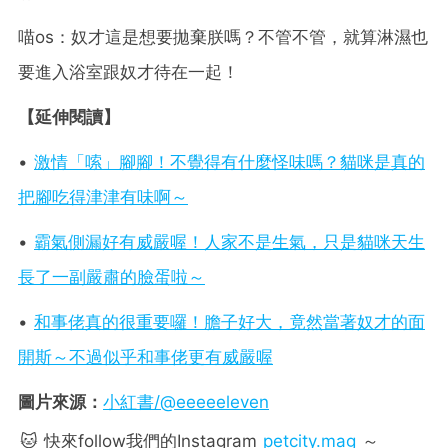
喵os：奴才這是想要拋棄朕嗎？不管不管，就算淋濕也
要進入浴室跟奴才待在一起！
【延伸閱讀】
•
激情「嗦」腳腳！不覺得有什麼怪味嗎？貓咪是真的
把腳吃得津津有味啊～
•
霸氣側漏好有威嚴喔！人家不是生氣，只是貓咪天生
長了一副嚴肅的臉蛋啦～
•
和事佬真的很重要囉！膽子好大，竟然當著奴才的面
開斯～不過似乎和事佬更有威嚴喔
圖片來源：
小紅書/@eeeeeleven
🐱 快來follow我們的Instagram
petcity.mag
～