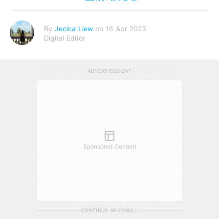
By
Jecica Liew
on 16 Apr 2023
Digital Editor
ADVERTISEMENT
Sponsored Content
CONTINUE READING