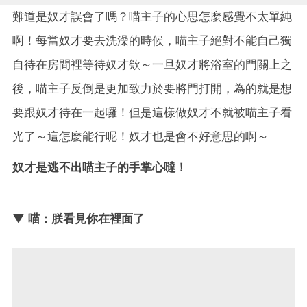
難道是奴才誤會了嗎？喵主子的心思怎麼感覺不太單純
啊！每當奴才要去洗澡的時候，喵主子絕對不能自己獨
自待在房間裡等待奴才欸～一旦奴才將浴室的門關上之
後，喵主子反倒是更加致力於要將門打開，為的就是想
要跟奴才待在一起囉！但是這樣做奴才不就被喵主子看
光了～這怎麼能行呢！奴才也是會不好意思的啊～
奴才是逃不出喵主子的手掌心噠！
▼ 喵：朕看見你在裡面了