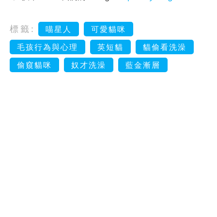
標籤:
喵星人
可愛貓咪
毛孩行為與心理
英短貓
貓偷看洗澡
偷窺貓咪
奴才洗澡
藍金漸層