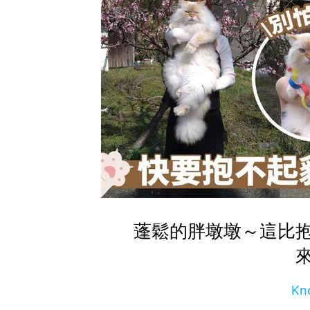
蓬鬆的胖墩墩～這比
Kn