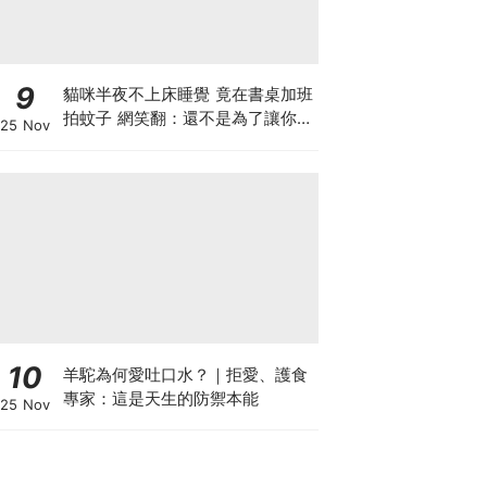
9
貓咪半夜不上床睡覺 竟在書桌加班
拍蚊子 網笑翻：還不是為了讓你睡
25 Nov
個好覺
10
羊駝為何愛吐口水？｜拒愛、護食
專家：這是天生的防禦本能
25 Nov