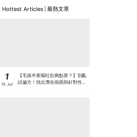
最熱文章
Hottest Articles
1
【毛孩半夜嘔吐肚痾點算？】別亂
試偏方！找出潛在病因與針對性營
15 Jul
養方案