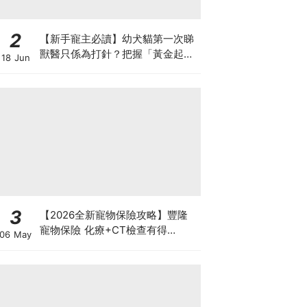
2
【新手寵主必讀】幼犬貓第一次睇
獸醫只係為打針？把握「黃金起跑
18 Jun
線」建立專屬健康基底
3
【2026全新寵物保險攻略】豐隆
寵物保險 化療+CT檢查有得
06 May
Claim！