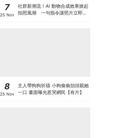
7
社群新潮流！AI 動物合成效果掀起
拍照風潮 一句指令讓照片立即升
25 Nov
級
8
主人帶狗狗祈禱 小狗偷偷抬頭親她
一口 畫面曝光惹哭網民【有片】
25 Nov