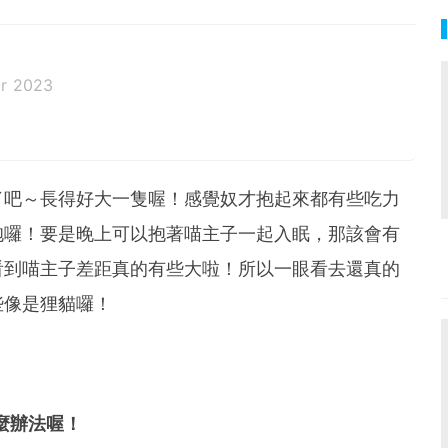
r 2023
了吧～長得好大一隻喔！感覺奴才抱起來都有些吃力
抱囉！要是晚上可以抱著喵主子一起入眠，那該會有
看到喵主子差距真的有些大啦！所以一眼看去還真的
些像是狸貓囉！
麼辦法喔！