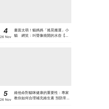
4
畫面太萌！貓媽媽「搖晃搬運」小
貓 網笑：叫聲像燒開的水壺【有
26 Nov
片】
5
維他命對貓咪健康的重要性：專家
教你如何合理補充維生素 預防常見
26 Nov
健康問題！