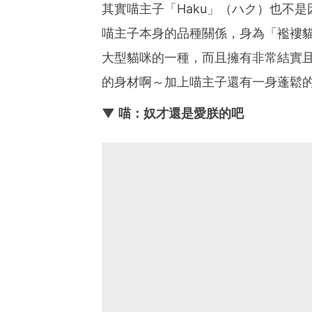
其實喵主子「Haku」（ハク）也不
喵主子本身的品種關係，身為「襤褸貓」
大型貓咪的一種，而且擁有非常結實
的身材啊～加上喵主子還有一身蓬鬆
▼ 喵：奴才還是愛朕的吧