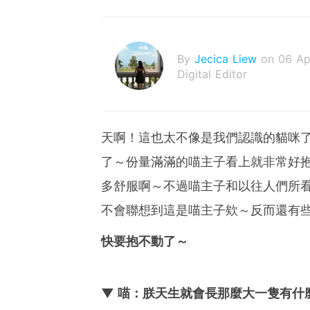
By
Jecica Liew
on 06 Ap
Digital Editor
天啊！這也太不像是我們認識的貓咪
了～份量滿滿的喵主子看上就非常好
多舒服啊～不過喵主子和以往人們所
不會聯想到這是喵主子欸～反而還有
快要抱不動了～
▼ 喵：朕天生就會長那麼大一隻有什