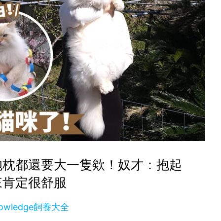
抱枕都還要大一隻欸！奴才：抱起
來肯定很舒服
owledge飼養大全