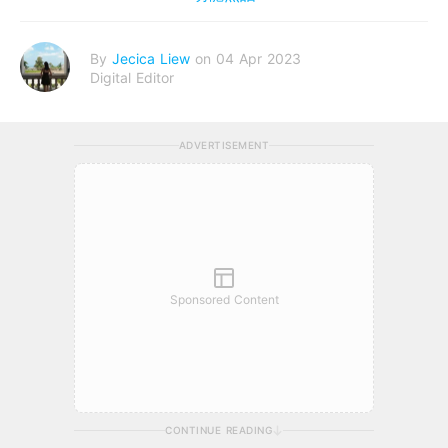
By
Jecica Liew
on 04 Apr 2023
Digital Editor
ADVERTISEMENT
Sponsored Content
CONTINUE READING