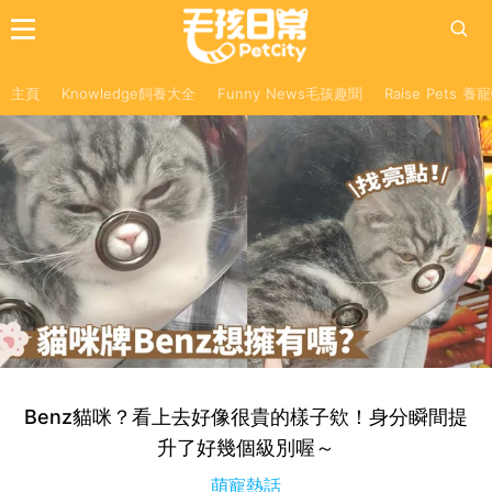
主頁
Knowledge飼養大全
Funny News毛孩趣聞
Raise Pets 
Benz貓咪？看上去好像很貴的樣子欸！身分瞬間提
升了好幾個級別喔～
萌寵熱話