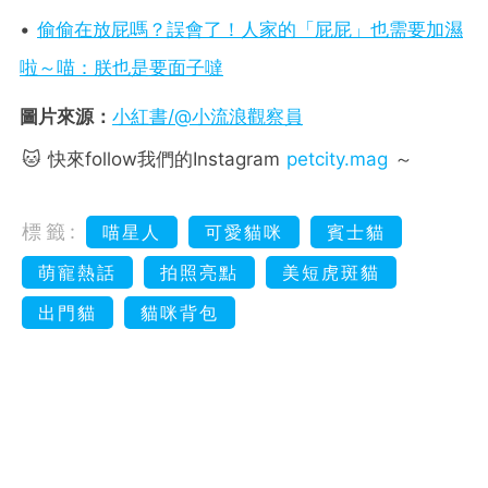
•
偷偷在放屁嗎？誤會了！人家的「屁屁」也需要加濕
啦～喵：朕也是要面子噠
圖片來源：
小紅書/@小流浪觀察員
🐱 快來follow我們的Instagram
petcity.mag
～
標籤:
喵星人
可愛貓咪
賓士貓
萌寵熱話
拍照亮點
美短虎斑貓
出門貓
貓咪背包