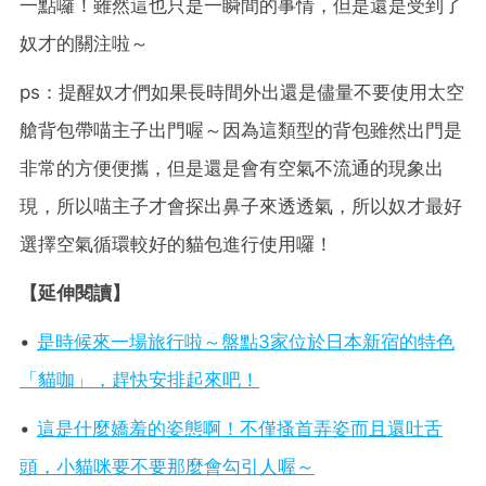
一點囉！雖然這也只是一瞬間的事情，但是還是受到了
奴才的關注啦～
ps：提醒奴才們如果長時間外出還是儘量不要使用太空
艙背包帶喵主子出門喔～因為這類型的背包雖然出門是
非常的方便便攜，但是還是會有空氣不流通的現象出
現，所以喵主子才會探出鼻子來透透氣，所以奴才最好
選擇空氣循環較好的貓包進行使用囉！
【延伸閱讀】
•
是時候來一場旅行啦～盤點3家位於日本新宿的特色
「貓咖」，趕快安排起來吧！
•
這是什麼嬌羞的姿態啊！不僅搔首弄姿而且還吐舌
頭，小貓咪要不要那麼會勾引人喔～