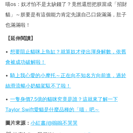
喵os：奴才怕不是太缺錢了？竟然還想把朕當成「招財
貓」～朕要是有這個能力肯定先讓自己口袋滿滿，肚子
也滿滿啦！
【延伸閱讀】
•
想要阻止貓咪上魚缸？就算奴才使出渾身解數，依舊
會被成功破解啦！
•
騎上我心愛的小摩托～正在向不知名方向前進，過於
絲滑流暢小奶貓駕馭不了啦！
•
一隻身價7.5億的貓咪究竟是誰？這就來了解一下
Taylor Swift愛貓是什麼品種的「喵」吧～
圖片來源：
小紅書/@嗚嗚不哭哭