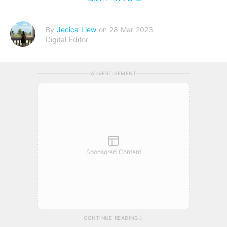
By
Jecica Liew
on 28 Mar 2023
Digital Editor
ADVERTISEMENT
Sponsored Content
CONTINUE READING