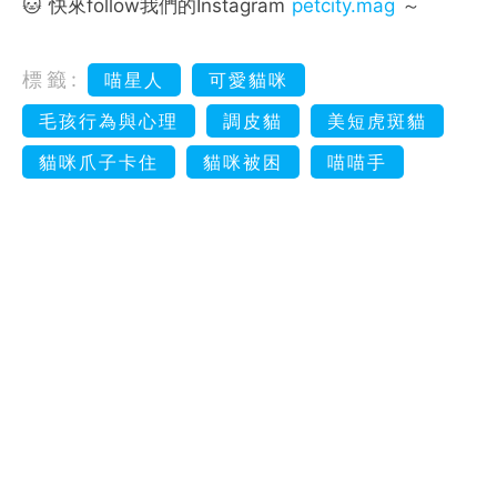
🐱 快來follow我們的Instagram
petcity.mag
～
標籤:
喵星人
可愛貓咪
毛孩行為與心理
調皮貓
美短虎斑貓
貓咪爪子卡住
貓咪被困
喵喵手