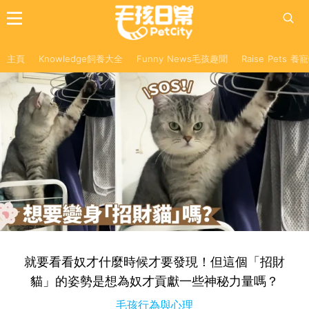
主頁
Knowledge飼養大全
Funny News毛孩趣聞
Raise Pets 
就要看看奴才什麼時候才要發現！但這個「招財
貓」的姿勢是想為奴才貢獻一些神秘力量嗎？
毛孩行為與心理