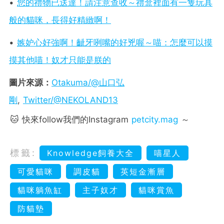
•
您的禮物已送達！請注意查收～禮盒裡面有一隻玩具
般的貓咪，長得好精緻啊！
•
嫉妒心好強啊！齜牙咧嘴的好兇喔～喵：怎麼可以摸
摸其他喵！奴才只能是朕的
圖片來源：
Otakuma/@山口弘
剛
,
Twitter/@NEKOLAND13
🐱 快來follow我們的Instagram
petcity.mag
～
標籤:
Knowledge飼養大全
喵星人
可愛貓咪
調皮貓
英短金漸層
貓咪躺魚缸
主子奴才
貓咪賞魚
防貓墊