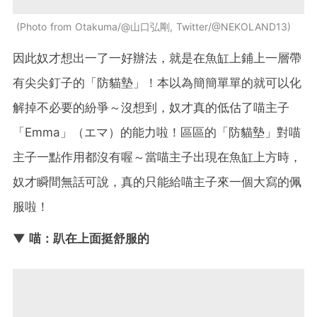
Photo from Otakuma/@山口弘剛, Twitter/@NEKOLAND13
因此奴才想出一了一好辦法，就是在魚缸上鋪上一層帶
有尖尖釘子的「防貓墊」！本以為簡簡單單的就可以化
解掉不必要的紛爭～沒想到，奴才真的低估了喵主子
「Emma」（エマ）的能力啦！區區的「防貓墊」對喵
主子一點作用都沒有喔～當喵主子出現在魚缸上方時，
奴才瞬間無話可說，真的只能給喵主子來一個大寫的佩
服啦！
▼ 喵：趴在上面挺舒服的