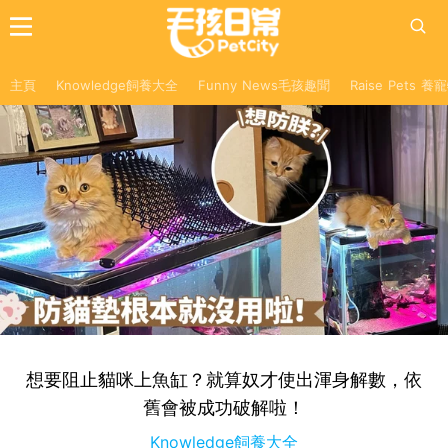
主頁
Knowledge飼養大全
Funny News毛孩趣聞
Raise Pets 
想要阻止貓咪上魚缸？就算奴才使出渾身解數，依
舊會被成功破解啦！
Knowledge飼養大全