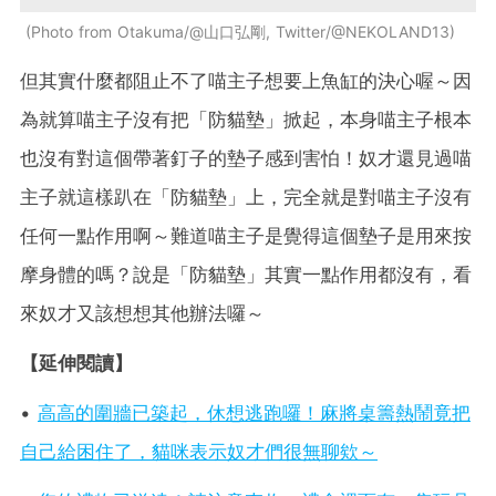
Photo from Otakuma/@山口弘剛, Twitter/@NEKOLAND13
但其實什麼都阻止不了喵主子想要上魚缸的決心喔～因
為就算喵主子沒有把「防貓墊」掀起，本身喵主子根本
也沒有對這個帶著釘子的墊子感到害怕！奴才還見過喵
主子就這樣趴在「防貓墊」上，完全就是對喵主子沒有
任何一點作用啊～難道喵主子是覺得這個墊子是用來按
摩身體的嗎？說是「防貓墊」其實一點作用都沒有，看
來奴才又該想想其他辦法囉～
【延伸閱讀】
•
高高的圍牆已築起，休想逃跑囉！麻將桌籌熱鬧竟把
自己給困住了，貓咪表示奴才們很無聊欸～