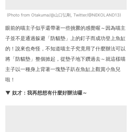
Photo from Otakuma/@山口弘剛, Twitter/@NEKOLAND13
眼前的喵主子似乎還帶著一些挑釁的感覺喔～因為喵主
子並不是通過躲避「防貓墊」上的釘子而成功登上魚缸
的！說來也奇怪，不知道喵主子究竟用了什麼辦法可以
將「防貓墊」整個掀起，從墊子地下鑽過去～就這樣喵
主子以一種身上背著一塊墊子趴在魚缸上觀賞小魚兒
啦！
▼ 奴才：我再想想有什麼好辦法囉～