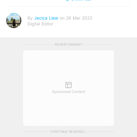
By
Jecica Liew
on 26 Mar 2023
Digital Editor
ADVERTISEMENT
Sponsored Content
CONTINUE READING