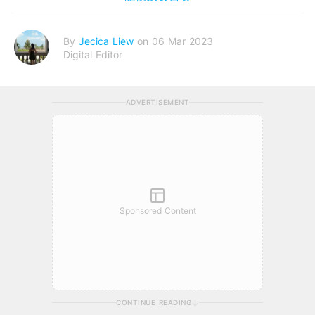
By
Jecica Liew
on 06 Mar 2023
Digital Editor
ADVERTISEMENT
Sponsored Content
CONTINUE READING