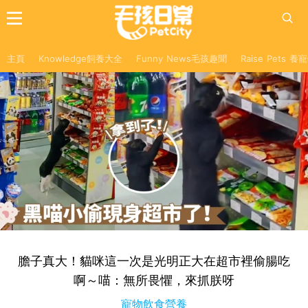
主頁
Knowledge飼養大全
Funny News毛孩趣聞
Raise Pets 
膽子真大！貓咪這一次是光明正大在超市裡偷腸吃
啊～喵：無所畏懼，來抓朕呀
寵物飲食營養