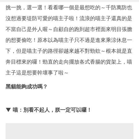
挑一挑，選一選！看看哪一個是最想吃的～千防萬防也
沒想過要堤防可愛的喵主子啦！流浪的喵主子還真的是
不當自己是外人喔～自顧自的跑到超市裡面來明目張膽
的想要偷吃！原本以為喵主子只不過是進來乘涼休息一
下，但是喵主子的路徑卻越來越不對勁欸～根本就是直
奔目標來的囉！勁直的走向擺放各式香腸的貨架上，喵
主子這是想要幹壞事了啦～
黑貓能夠成功嗎？
▼ 喵：別看不起人，朕一定可以囉！