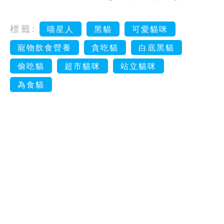
標籤:
喵星人
黑貓
可愛貓咪
寵物飲食營養
貪吃貓
白底黑貓
偷吃貓
超市貓咪
站立貓咪
為食貓