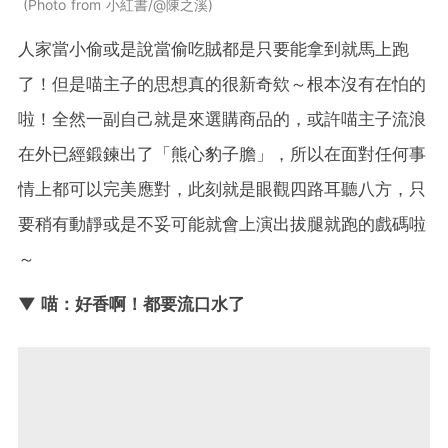
Photo from 小紅書/@陳之溪
人家當小偷或是說當偷吃賊都是只要能拿到就馬上跑
了！但是喵主子的思想真的很新奇欸～根本沒有在怕的
啦！全然一副自己就是來選購商品的，或許喵主子流浪
在外已經鍛鍊出了「熊心豹子膽」，所以在面對任何事
情上都可以完美應對，此刻就是眼觀四路耳聽八方，只
要稍有動靜或是不妥可能就會上演出拔腿就跑的戲碼啦
～
▼ 喵：好香啊！都要流口水了