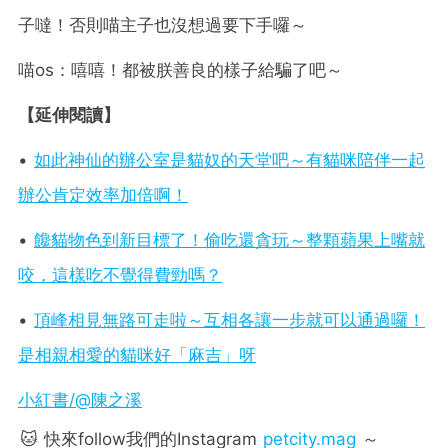
子噠！否則喵主子也沒想過要下手囉～
喵os：嘻嘻！都被朕善良的樣子給騙了吧～
【延伸閱讀】
•
如此神仙的辦公室是貓奴的天堂吧～有貓咪陪伴一起
辦公肯定效率加倍啊！
•
饞貓物色到新目標了！偷吃還貪玩～整顆蘋果上嘴就
咬，這樣吃不覺得費勁嗎？
•
頂峰相見無路可走啦～互相各讓一步就可以通過囉！
是相親相愛的貓咪好「麻吉」呀
小紅書/@陳之溪
🐱 快來follow我們的Instagram
petcity.mag
～