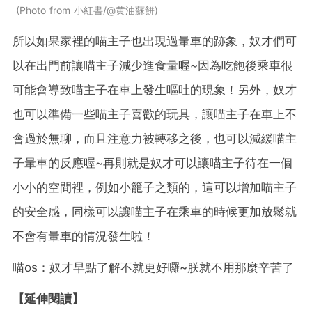
Photo from 小紅書/@黄油蘇餅
所以如果家裡的喵主子也出現過暈車的跡象，奴才們可
以在出門前讓喵主子減少進食量喔~因為吃飽後乘車很
可能會導致喵主子在車上發生嘔吐的現象！另外，奴才
也可以準備一些喵主子喜歡的玩具，讓喵主子在車上不
會過於無聊，而且注意力被轉移之後，也可以減緩喵主
子暈車的反應喔~再則就是奴才可以讓喵主子待在一個
小小的空間裡，例如小籠子之類的，這可以增加喵主子
的安全感，同樣可以讓喵主子在乘車的時候更加放鬆就
不會有暈車的情況發生啦！
喵os：奴才早點了解不就更好囉~朕就不用那麼辛苦了
【延伸閱讀】