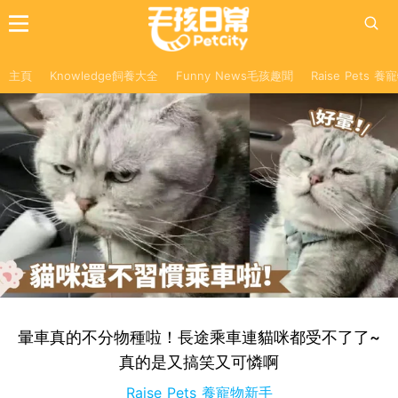
主頁
Knowledge飼養大全
Funny News毛孩趣聞
Raise Pets 
暈車真的不分物種啦！長途乘車連貓咪都受不了了~
真的是又搞笑又可憐啊
Raise Pets 養寵物新手