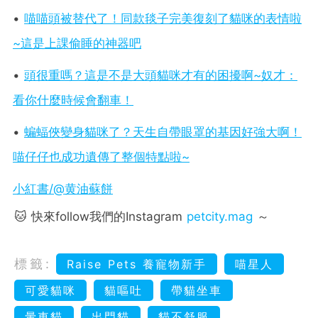
•
喵喵頭被替代了！同款毯子完美復刻了貓咪的表情啦
~這是上課偷睡的神器吧
•
頭很重嗎？這是不是大頭貓咪才有的困擾啊~奴才：
看你什麼時候會翻車！
•
蝙蝠俠變身貓咪了？天生自帶眼罩的基因好強大啊！
喵仔仔也成功遺傳了整個特點啦~
小紅書/@黄油蘇餅
🐱 快來follow我們的Instagram
petcity.mag
～
標籤:
Raise Pets 養寵物新手
喵星人
可愛貓咪
貓嘔吐
帶貓坐車
暈車貓
出門貓
貓不舒服