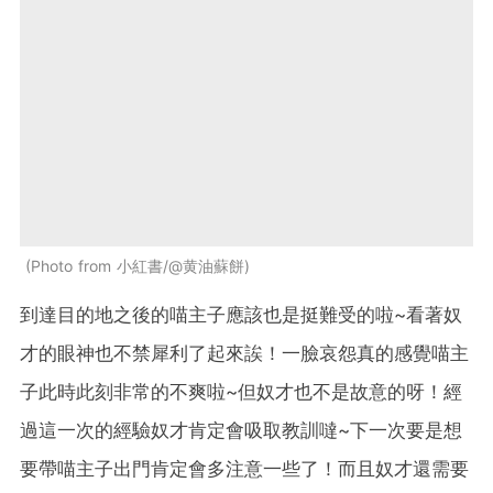
Photo from 小紅書/@黄油蘇餅
到達目的地之後的喵主子應該也是挺難受的啦~看著奴
才的眼神也不禁犀利了起來誒！一臉哀怨真的感覺喵主
子此時此刻非常的不爽啦~但奴才也不是故意的呀！經
過這一次的經驗奴才肯定會吸取教訓噠~下一次要是想
要帶喵主子出門肯定會多注意一些了！而且奴才還需要