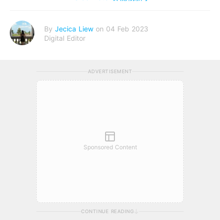
By
Jecica Liew
on 04 Feb 2023
Digital Editor
ADVERTISEMENT
Sponsored Content
CONTINUE READING