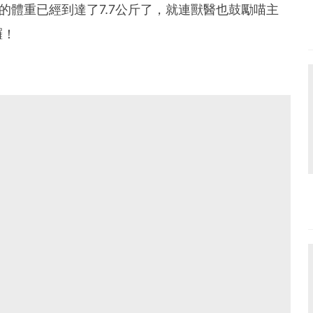
的體重已經到達了7.7公斤了，就連獸醫也鼓勵喵主
囉！