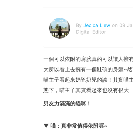
By
Jecica Liew
on 09 Ja
Digital Editor
一個可以依附的肩膀真的可以讓人擁
大所以看上去擁有一個壯碩的身軀~
喵主子看起來奶兇奶兇的誒！其實喵
態下，喵主子其實看起來也沒有很大
男友力滿滿的貓咪！
▼ 喵：真非常值得依附喔~