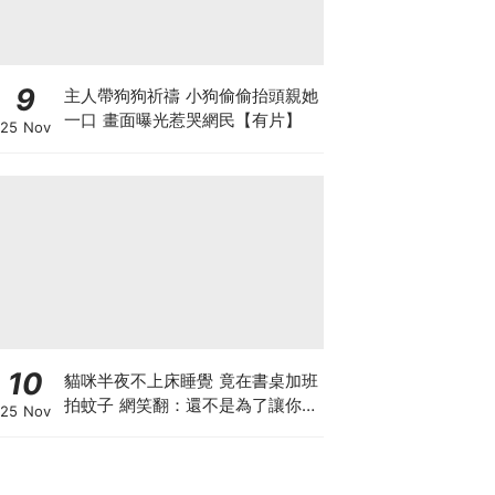
9
主人帶狗狗祈禱 小狗偷偷抬頭親她
一口 畫面曝光惹哭網民【有片】
25 Nov
10
貓咪半夜不上床睡覺 竟在書桌加班
拍蚊子 網笑翻：還不是為了讓你睡
25 Nov
個好覺