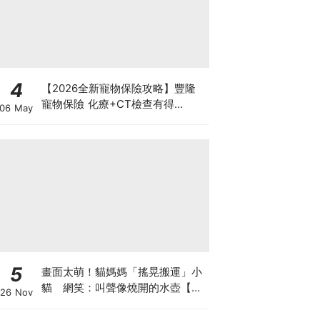
4
【2026全新寵物保險攻略】豐隆
寵物保險 化療+CT檢查有得
06 May
Claim！
5
畫面太萌！貓媽媽「搖晃搬運」小
貓 網笑：叫聲像燒開的水壺【有
26 Nov
片】