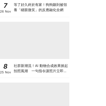
7
等了好久終於有家！狗狗聽到被領
養「瞇眼微笑」的反應融化全網
26 Nov
8
社群新潮流！AI 動物合成效果掀起
拍照風潮 一句指令讓照片立即升
25 Nov
級