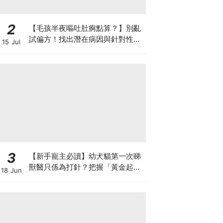
2
【毛孩半夜嘔吐肚痾點算？】別亂
試偏方！找出潛在病因與針對性營
15 Jul
養方案
3
【新手寵主必讀】幼犬貓第一次睇
獸醫只係為打針？把握「黃金起跑
18 Jun
線」建立專屬健康基底