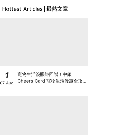
最熱文章
Hottest Articles
1
寵物生活簽賬賺回贈！中銀
Cheers Card 寵物生活優惠全攻
07 Aug
略：簽賬賺高達4%回贈+抽獎贏豪
華寵物游泳體驗