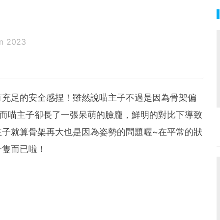
n 2023
有充足的安全感捏！雖然說喵主子不過是因為骨架偏
然而喵主子卻長了一張呆萌的臉龐，鮮明的對比下導致
主子就算骨架再大也是因為姿勢的問題喔~在平常的狀
一隻而已啦！