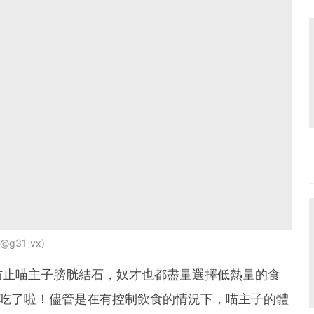
/@g31_vx
防止喵主子膀胱結石，奴才也都盡量選擇低熱量的食
貪吃了啦！儘管是在有控制飲食的情況下，喵主子的體