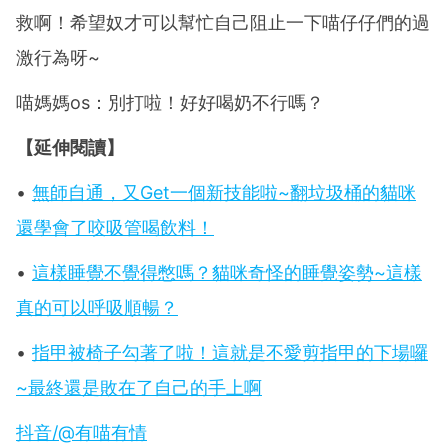
救啊！希望奴才可以幫忙自己阻止一下喵仔仔們的過
激行為呀~
喵媽媽os：別打啦！好好喝奶不行嗎？
【延伸閱讀】
•
無師自通，又Get一個新技能啦~翻垃圾桶的貓咪
還學會了咬吸管喝飲料！
•
這樣睡覺不覺得憋嗎？貓咪奇怪的睡覺姿勢~這樣
真的可以呼吸順暢？
•
指甲被椅子勾著了啦！這就是不愛剪指甲的下場囉
~最終還是敗在了自己的手上啊
抖音/@有喵有情