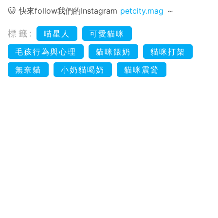
🐱 快來follow我們的Instagram
petcity.mag
～
標籤:
喵星人
可愛貓咪
毛孩行為與心理
貓咪餵奶
貓咪打架
無奈貓
小奶貓喝奶
貓咪震驚