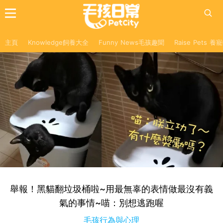
主頁
Knowledge飼養大全
Funny News毛孩趣聞
Raise Pets 
舉報！黑貓翻垃圾桶啦~用最無辜的表情做最沒有義
氣的事情~喵：別想逃跑喔
毛孩行為與心理