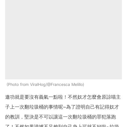
Photo from ViralHog/@Francesca Melillo
邀功就是要沒有義氣一點啦！不然奴才怎麼會原諒喵主
子上一次翻垃圾桶的事情呢~為了證明自己有記得奴才
的教訓，堅決是不可以讓這一次翻垃圾桶的罪犯落跑
了！不然如果證據不足賴到自己身上可就不好啦~垃圾