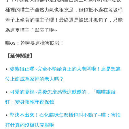
桶裡的喵主子雖然力氣也很充足，但也抵不過在垃圾桶
蓋子上坐著的喵主子囉！最終還是被奴才抓包了，只能
為這隻喵主子默哀了啦~
喵os：幹嘛要這樣害朕啦！
【延伸閱讀】
•
姿態很正喔~完全不輸給真正的大老闆啦！這是想篡
位上崗成為家裡的老大嗎？
•
可愛的凝視~背後怎麼感覺涼颼颼的，「喵喵跟蹤
狂」變身夜晚守夜保鏢
•
堅決不出來！石化貓咪怎麼樣也叫不動了~喵：害怕
打針真的沒辦法克服啦