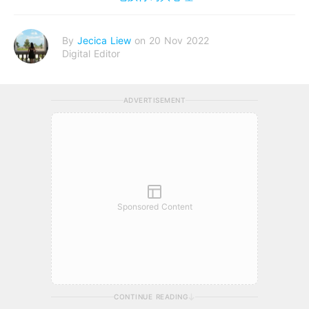
By
Jecica Liew
on 20 Nov 2022
Digital Editor
ADVERTISEMENT
Sponsored Content
CONTINUE READING