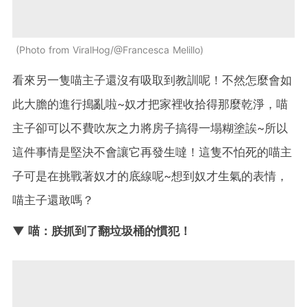
Photo from ViralHog/@Francesca Melillo
看來另一隻喵主子還沒有吸取到教訓呢！不然怎麼會如
此大膽的進行搗亂啦~奴才把家裡收拾得那麼乾淨，喵
主子卻可以不費吹灰之力將房子搞得一塌糊塗誒~所以
這件事情是堅決不會讓它再發生噠！這隻不怕死的喵主
子可是在挑戰著奴才的底線呢~想到奴才生氣的表情，
喵主子還敢嗎？
▼ 喵：朕抓到了翻垃圾桶的慣犯！