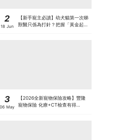
2
【新手寵主必讀】幼犬貓第一次睇
獸醫只係為打針？把握「黃金起跑
18 Jun
線」建立專屬健康基底
3
【2026全新寵物保險攻略】豐隆
寵物保險 化療+CT檢查有得
06 May
Claim！