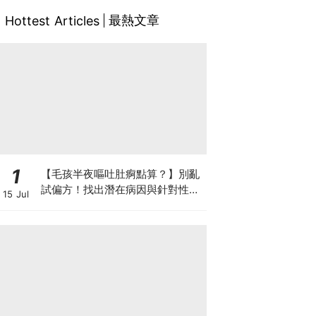
最熱文章
Hottest Articles
1
【毛孩半夜嘔吐肚痾點算？】別亂
試偏方！找出潛在病因與針對性營
15 Jul
養方案