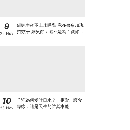
9
貓咪半夜不上床睡覺 竟在書桌加班
拍蚊子 網笑翻：還不是為了讓你睡
25 Nov
個好覺
10
羊駝為何愛吐口水？｜拒愛、護食
專家：這是天生的防禦本能
25 Nov