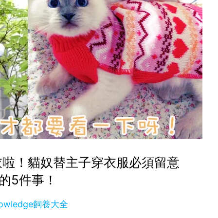
衣啦！貓奴替主子穿衣服必須留意
的5件事！
owledge飼養大全