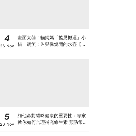
4
畫面太萌！貓媽媽「搖晃搬運」小
貓 網笑：叫聲像燒開的水壺【有
26 Nov
片】
5
維他命對貓咪健康的重要性：專家
教你如何合理補充維生素 預防常見
26 Nov
健康問題！