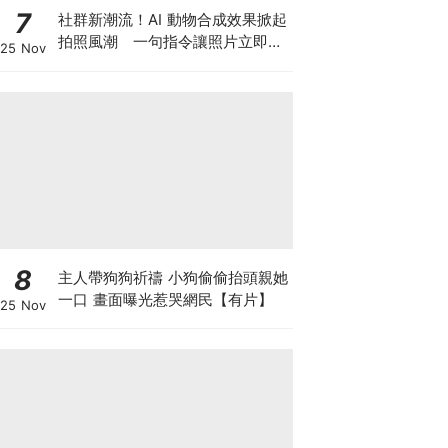
7
社群新潮流！AI 動物合成效果掀起
拍照風潮 一句指令讓照片立即升
25 Nov
級
8
主人帶狗狗祈禱 小狗偷偷抬頭親她
一口 畫面曝光惹哭網民【有片】
25 Nov