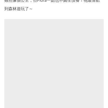
雖然像個公主，但Flora一點也不嬌生慣養！牠最喜歡
到森林遊玩了～