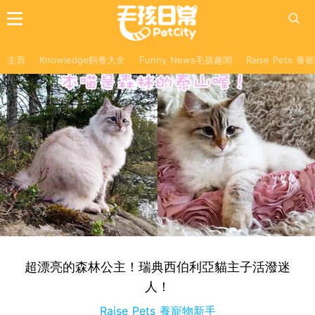
主頁
Knowledge飼養大全
Funny News毛孩趣聞
Raise Pets 
超漂亮的森林公主！瑞典西伯利亞貓主子活潑迷
人！
Raise Pets 養寵物新手