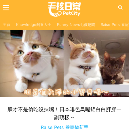
主頁
Knowledge飼養大全
Funny News毛孩趣聞
Raise Pets 
朕才不是偷吃沒抹嘴！日本啡色烏嘴貓白白胖胖一
副萌樣～
Raise Pets 養寵物新手