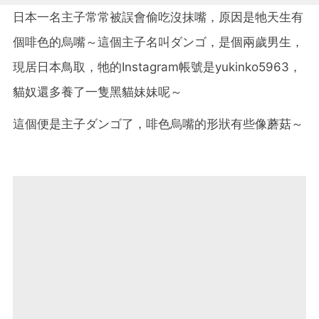
日本一名主子常常被誤會偷吃沒抹嘴，原因是牠天生有
個啡色的烏嘴～這個主子名叫ダンゴ，是個兩歲男生，
現居日本鳥取，牠的Instagram帳號是yukinko5963，
貓奴還多養了一隻黑貓妹妹呢～
這個便是主子ダンゴ了，啡色烏嘴的形狀有些像蘑菇～