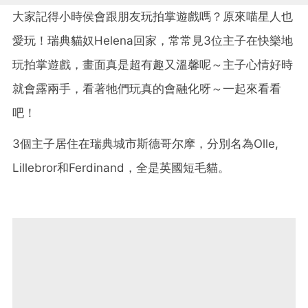
大家記得小時侯會跟朋友玩拍掌遊戲嗎？原來喵星人也
愛玩！瑞典貓奴Helena回家，常常見3位主子在快樂地
玩拍掌遊戲，畫面真是超有趣又溫馨呢～主子心情好時
就會露兩手，看著牠們玩真的會融化呀～一起來看看
吧！
3個主子居住在瑞典城市斯德哥尔摩，分別名為Olle,
Lillebror和Ferdinand，全是英國短毛貓。