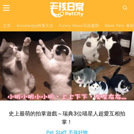
主頁
Knowledge飼養大全
Funny News毛孩趣聞
Raise Pets 
史上最萌的拍掌遊戲～瑞典3位喵星人超愛互相拍
掌！
Pet Staff 毛孩好物