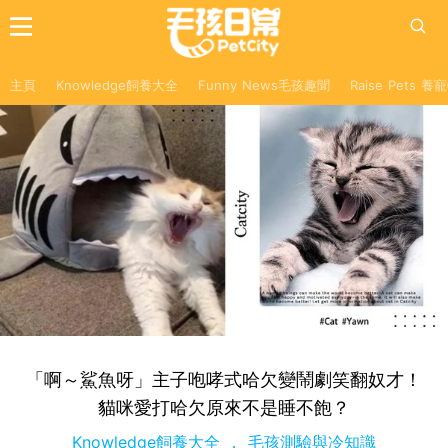
主頁
Knowledge飼養大全
Funny News毛孩趣聞
Raise Pets 
「啊～鯊魚呀」主子咆哮式哈欠變鬧劇笑翻奴才！
貓咪愛打哈欠原來不是睡不飽？
Knowledge飼養大全
毛孩測驗與冷知識