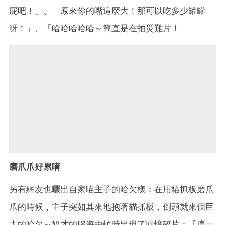
屁吧！」、「原來你的嘴這麼大！那可以吃多少罐罐
呀！」、「哈哈哈哈哈～簡直是在拍災難片！」
磨爪爪好累唷
另有網友也曬出自家喵主子的哈欠樣；在用貓抓板磨爪
爪的時候，主子突如其來地抱著貓抓板，倒頭就來個巨
大的哈欠～奴才的腦海中頓時出現了回憶碎片：「這一