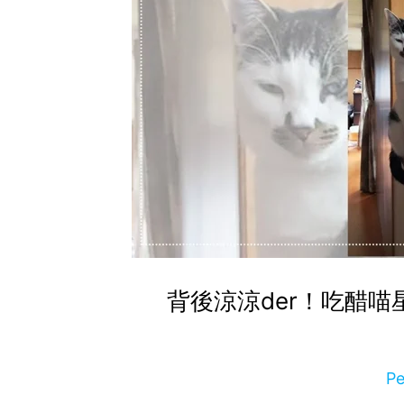
背後涼涼der！吃醋
P