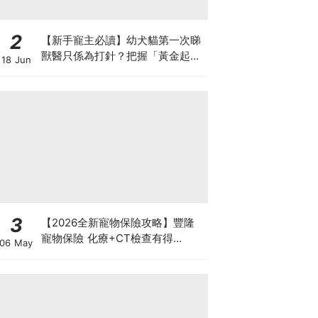
2
【新手寵主必讀】幼犬貓第一次睇
獸醫只係為打針？把握「黃金起跑
18 Jun
線」建立專屬健康基底
3
【2026全新寵物保險攻略】豐隆
寵物保險 化療+CT檢查有得
06 May
Claim！