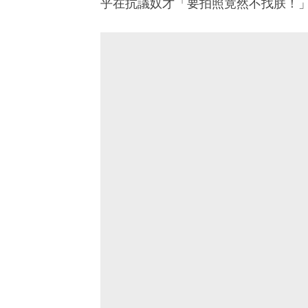
乎在抗議奴才「要拍照竟然不找朕！