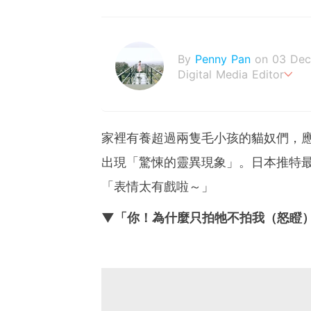
By
Penny Pan
on 03 Dec
Digital Media Editor
夢想在充滿療癒動物的烏托
家裡有養超過兩隻毛小孩的貓奴們，
出現「驚悚的靈異現象」。日本推特
「表情太有戲啦～」
▼「你！為什麼只拍牠不拍我（怒瞪