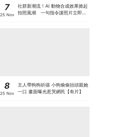
7
社群新潮流！AI 動物合成效果掀起
拍照風潮 一句指令讓照片立即升
25 Nov
級
8
主人帶狗狗祈禱 小狗偷偷抬頭親她
一口 畫面曝光惹哭網民【有片】
25 Nov