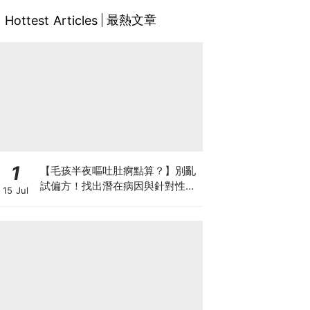
最熱文章
Hottest Articles
1
【毛孩半夜嘔吐肚痾點算？】別亂
試偏方！找出潛在病因與針對性營
15 Jul
養方案