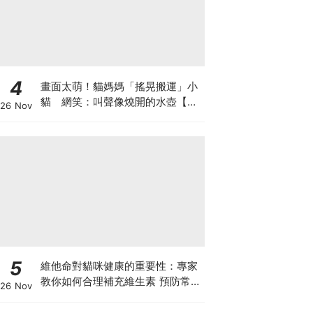
4
畫面太萌！貓媽媽「搖晃搬運」小
貓 網笑：叫聲像燒開的水壺【有
26 Nov
片】
5
維他命對貓咪健康的重要性：專家
教你如何合理補充維生素 預防常見
26 Nov
健康問題！