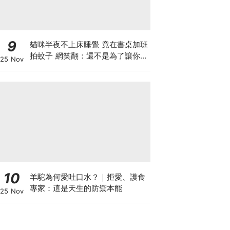
9
貓咪半夜不上床睡覺 竟在書桌加班
拍蚊子 網笑翻：還不是為了讓你睡
25 Nov
個好覺
10
羊駝為何愛吐口水？｜拒愛、護食
專家：這是天生的防禦本能
25 Nov