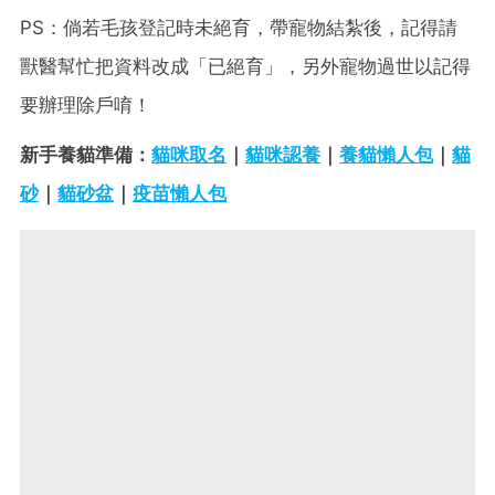
PS：倘若毛孩登記時未絕育，帶寵物結紮後，記得請
獸醫幫忙把資料改成「已絕育」，另外寵物過世以記得
要辦理除戶唷！
新手養貓準備：
貓咪取名
｜
貓咪認養
｜
養貓懶人包
｜
貓
砂
｜
貓砂盆
｜
疫苗懶人包