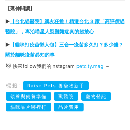
【延伸閱讀】
►
【台北貓醫院】網友狂推！精選台北 3 家「高評價貓
醫院」，專治喵星人疑難雜症真的超放心
►
【貓咪打疫苗懶人包】三合一疫苗多久打？多少錢？
關於貓咪疫苗必知的事
🐱 快來follow我們的Instagram
petcity.mag
～
標籤:
Raise Pets 養寵物新手
領養與飼養準備
獸醫院
寵物登記
貓咪晶片哪裡打
晶片費用