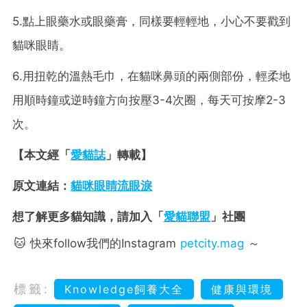
5.點上眼藥水或眼藥膏，同樣要輕輕地，小心不要戳到
貓咪眼睛。
6.用扭乾的溫熱毛巾，在貓咪鼻頭的兩側部份，輕柔地
用順時鐘或逆時鐘方向按壓3-4次圈，每天可按摩2-3
次。
【本文經「
愛貓誌
」轉載】
原文連結：
貓咪眼睛流眼淚
想了解更多貓知識，請加入「
愛貓聯盟
」社團
🐱 快來follow我們的Instagram
petcity.mag
～
標籤:
Knowledge飼養大全
健康與環境