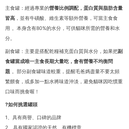
主食罐：經過專業的
營養比例調配，蛋白質與脂肪含量
皆高
，並有牛磺酸、維生素等額外營養，可當主食食
用 。本身含有80%的水分，可供貓咪所需的營養和水
分。
副食罐：主要是搭配乾糧補充蛋白質與水分，如果把
副
食罐當成唯一主食長期大量吃，會有營養不均衡問
題
。部分副食罐味道較重，提醒毛爸媽盡量不要太頻
繁餵食，或多加一點水將味道沖淡，避免貓咪因吃慣重
口味而挑食喔！
?
如何挑選罐頭
1、具有商譽、口碑的品牌
2、具有國家認證的天然、有機標章