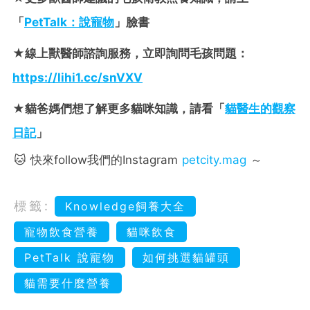
「
PetTalk：說寵物
」臉書
★線上獸醫師諮詢服務，立即詢問毛孩問題：
https://lihi1.cc/snVXV
★貓爸媽們想了解更多貓咪知識，請看「
貓醫生的觀察
日記
」
🐱 快來follow我們的Instagram
petcity.mag
～
標籤:
Knowledge飼養大全
寵物飲食營養
貓咪飲食
PetTalk 說寵物
如何挑選貓罐頭
貓需要什麼營養