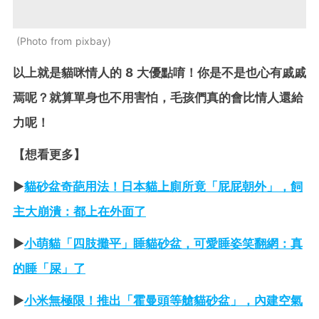
Photo from pixbay
以上就是貓咪情人的 8 大優點唷！你是不是也心有戚戚
焉呢？就算單身也不用害怕，毛孩們真的會比情人還給
力呢！
【想看更多】
►
貓砂盆奇葩用法！日本貓上廁所竟「屁屁朝外」，飼
主大崩潰：都上在外面了
►
小萌貓「四肢攤平」睡貓砂盆，可愛睡姿笑翻網：真
的睡「屎」了
►
小米無極限！推出「霍曼頭等艙貓砂盆」，內建空氣