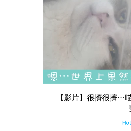
【影片】很擠很擠⋯
Ho