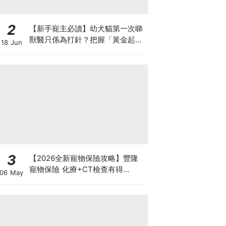
2
【新手寵主必讀】幼犬貓第一次睇
獸醫只係為打針？把握「黃金起跑
18 Jun
線」建立專屬健康基底
3
【2026全新寵物保險攻略】豐隆
寵物保險 化療+CT檢查有得
06 May
Claim！