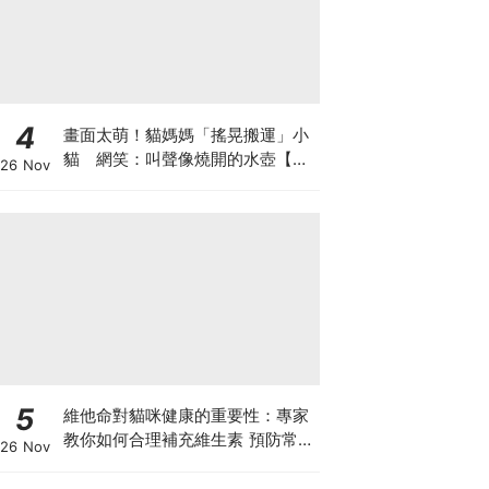
4
畫面太萌！貓媽媽「搖晃搬運」小
貓 網笑：叫聲像燒開的水壺【有
26 Nov
片】
5
維他命對貓咪健康的重要性：專家
教你如何合理補充維生素 預防常見
26 Nov
健康問題！