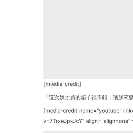
[/media-credit]
「這次奴才買的箱子很不錯，讓朕來
[media-credit name="youtube" lin
v=7TrxeJpxJcY" align="alignnone" 