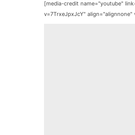
[media-credit name="youtube" lin
v=7TrxeJpxJcY" align="alignnone" 