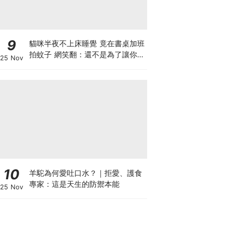
9
貓咪半夜不上床睡覺 竟在書桌加班
拍蚊子 網笑翻：還不是為了讓你睡
25 Nov
個好覺
10
羊駝為何愛吐口水？｜拒愛、護食
專家：這是天生的防禦本能
25 Nov