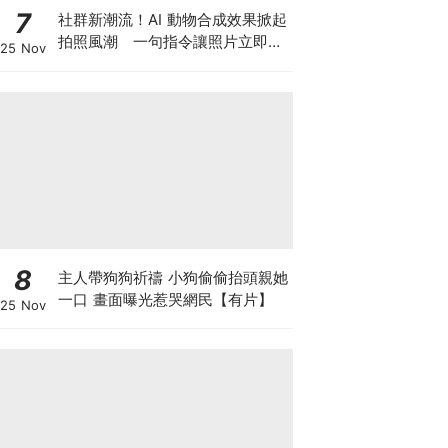
7
社群新潮流！AI 動物合成效果掀起
拍照風潮 一句指令讓照片立即升
25 Nov
級
8
主人帶狗狗祈禱 小狗偷偷抬頭親她
一口 畫面曝光惹哭網民【有片】
25 Nov