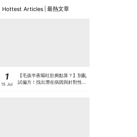
最熱文章
Hottest Articles
1
【毛孩半夜嘔吐肚痾點算？】別亂
試偏方！找出潛在病因與針對性營
15 Jul
養方案