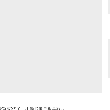
麼買成XS了！不過朕還是很喜歡～」