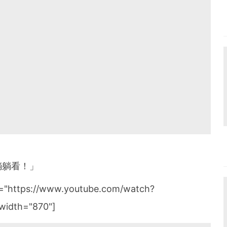
躺躺看！」
k="https://www.youtube.com/watch?
width="870"]