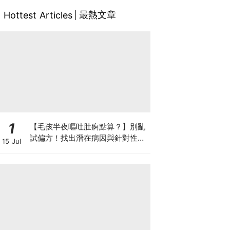
最熱文章
Hottest Articles
1
【毛孩半夜嘔吐肚痾點算？】別亂
試偏方！找出潛在病因與針對性營
15 Jul
養方案