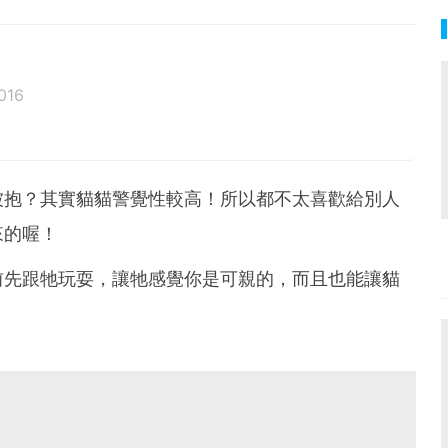
016
被抱？其實貓貓警覺性較高！所以都不太喜歡給別人
來的喔！
前先跟牠玩耍，讓牠感覺你是可親的，而且也能讓貓