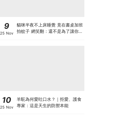
9
貓咪半夜不上床睡覺 竟在書桌加班
拍蚊子 網笑翻：還不是為了讓你睡
25 Nov
個好覺
10
羊駝為何愛吐口水？｜拒愛、護食
專家：這是天生的防禦本能
25 Nov