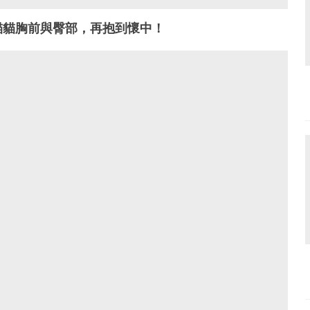
貓貓胸前與臀部，再抱到懷中！