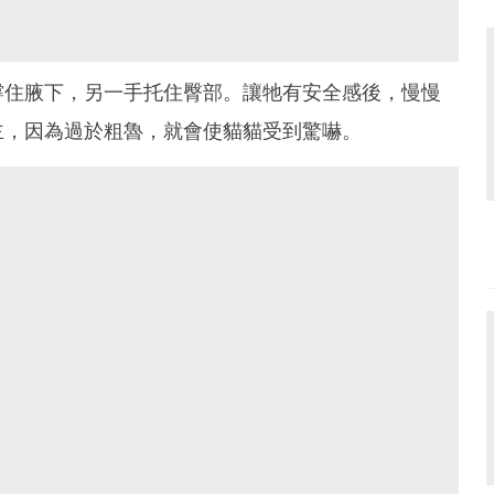
撐住腋下，另一手托住臀部。讓牠有安全感後，慢慢
主，因為過於粗魯，就會使貓貓受到驚嚇。