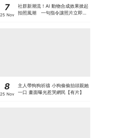
7
社群新潮流！AI 動物合成效果掀起
拍照風潮 一句指令讓照片立即升
25 Nov
級
8
主人帶狗狗祈禱 小狗偷偷抬頭親她
一口 畫面曝光惹哭網民【有片】
25 Nov