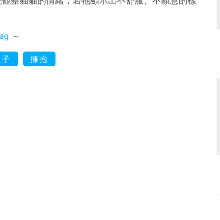
先觀察貓貓的情緒，若牠顯示出不舒服、不願意的樣
mag
～
主子
擁抱