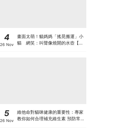
4
畫面太萌！貓媽媽「搖晃搬運」小
貓 網笑：叫聲像燒開的水壺【有
26 Nov
片】
5
維他命對貓咪健康的重要性：專家
教你如何合理補充維生素 預防常見
26 Nov
健康問題！