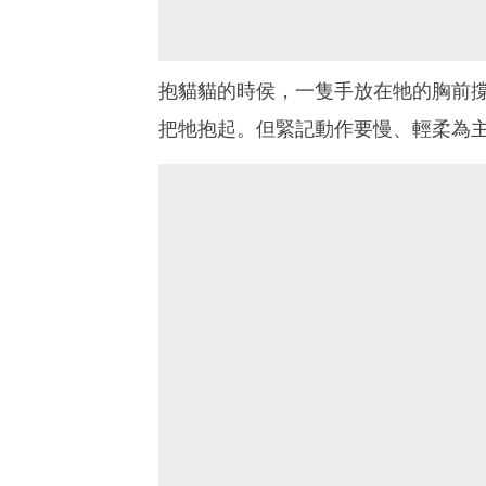
抱貓貓的時侯，一隻手放在牠的胸前
把牠抱起。但緊記動作要慢、輕柔為