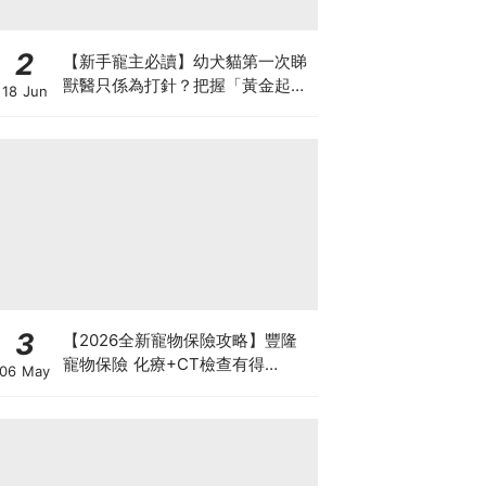
2
【新手寵主必讀】幼犬貓第一次睇
獸醫只係為打針？把握「黃金起跑
18 Jun
線」建立專屬健康基底
3
【2026全新寵物保險攻略】豐隆
寵物保險 化療+CT檢查有得
06 May
Claim！