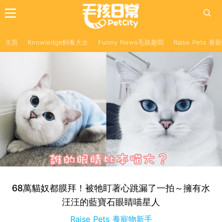
主頁
Knowledge飼養大全
Funny News毛孩趣聞
Raise Pets 
68萬貓奴都膜拜！被牠盯著心跳漏了一拍～擁有水
汪汪的藍寶石眼睛喵星人
Raise Pets 養寵物新手