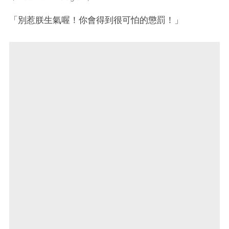
「別惹朕生氣喔！你會得到很可怕的懲罰！」