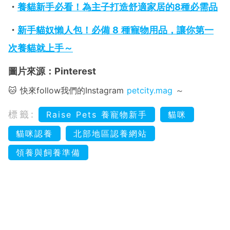
・
養貓新手必看！為主子打造舒適家居的8種必需品
・
新手貓奴懶人包！必備 8 種寵物用品，讓你第一
次養貓就上手～
圖片來源：Pinterest
🐱 快來follow我們的Instagram
petcity.mag
～
標籤:
Raise Pets 養寵物新手
貓咪
貓咪認養
北部地區認養網站
領養與飼養準備