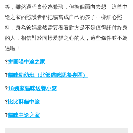
等，雖然過程會較為繁瑣，但換個面向去想，這些中
途之家的照護者都把貓當成自己的孩子ㄧ樣細心照
料，身為爸媽當然需要看看對方是不是值得託付終身
的人，相信對於同樣愛貓之心的人，這些條件並不為
過啦！
?
拼圖喵中途之家
?
貓咪幼幼班（北部貓咪認養專區）
?
16姨家貓咪送養小窩
?
比比酥貓中途
?
貓咪中途之家