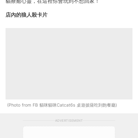
貓療癒心靈，在這裡你會玩到不想回家！
店內的狼人殺卡片
Photo from FB 貓咪貓咪Catcat6s 桌遊披薩吃到飽餐廳
ADVERTISEMENT