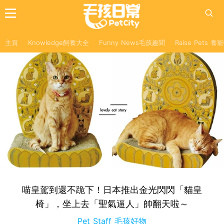
主頁
Knowledge飼養大全
Funny News毛孩趣聞
Raise Pets 
喵皇駕到還不跪下！日本推出金光閃閃「貓皇
椅」，坐上去「聖氣逼人」帥翻天啦～
Pet Staff 毛孩好物