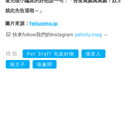
看完後小編真的好想說一句：「吾皇萬歲萬萬歲！奴才
就此先告退啦～」
圖片來源：
felissimo.jp
🐱 快來follow我們的Instagram
petcity.mag
～
標籤:
Pet Staff 毛孩好物
喵星人
喵主子
喵趣聞