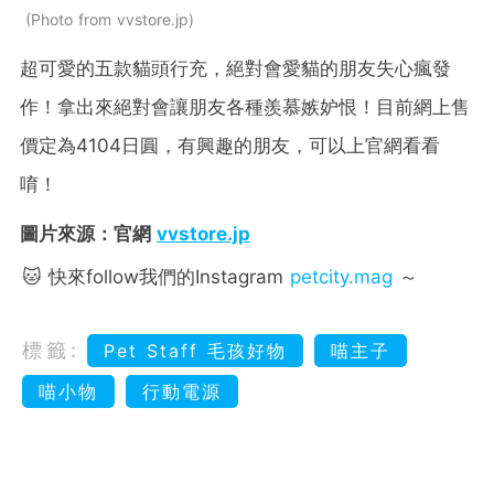
Photo from vvstore.jp
超可愛的五款貓頭行充，絕對會愛貓的朋友失心瘋發
作！拿出來絕對會讓朋友各種羨慕嫉妒恨！目前網上售
價定為4104日圓，有興趣的朋友，可以上官網看看
唷！
圖片來源：官網
vvstore.jp
🐱 快來follow我們的Instagram
petcity.mag
～
標籤:
Pet Staff 毛孩好物
喵主子
喵小物
行動電源