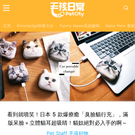
主頁
Knowledge飼養大全
Funny News毛孩趣聞
Raise Pets 
看到就噴笑！日本 5 款爆療癒「臭臉貓行充」，滿
版呆臉＋立體貓耳超吸睛！貓奴絕對必入手的啊～
Pet Staff 毛孩好物