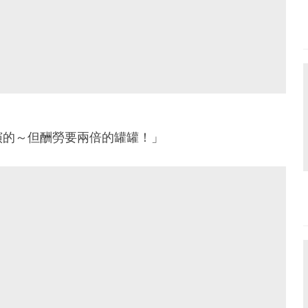
演的～但酬勞要兩倍的罐罐！」