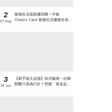
2
寵物生活簽賬賺回贈！中銀
Cheers Card 寵物生活優惠全攻
07 Aug
略：簽賬賺高達4%回贈+抽獎贏豪
華寵物游泳體驗
3
【新手寵主必讀】幼犬貓第一次睇
獸醫只係為打針？把握「黃金起跑
18 Jun
線」建立專屬健康基底