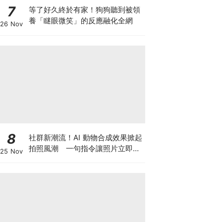
7
等了好久終於有家！狗狗聽到被領
養「瞇眼微笑」的反應融化全網
26 Nov
8
社群新潮流！AI 動物合成效果掀起
拍照風潮 一句指令讓照片立即升
25 Nov
級