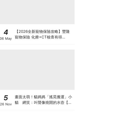
4
【2026全新寵物保險攻略】豐隆
寵物保險 化療+CT檢查有得
06 May
Claim！
5
畫面太萌！貓媽媽「搖晃搬運」小
貓 網笑：叫聲像燒開的水壺【有
26 Nov
片】