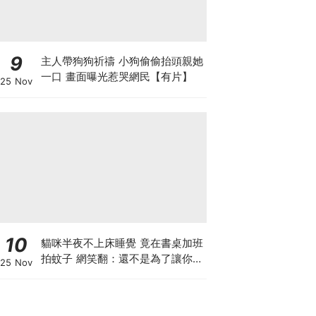
9
主人帶狗狗祈禱 小狗偷偷抬頭親她
一口 畫面曝光惹哭網民【有片】
25 Nov
10
貓咪半夜不上床睡覺 竟在書桌加班
拍蚊子 網笑翻：還不是為了讓你睡
25 Nov
個好覺