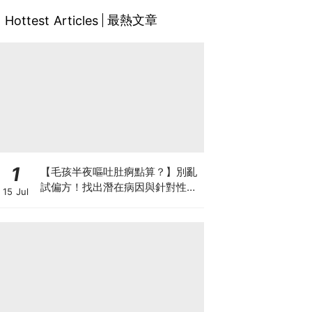
最熱文章
Hottest Articles
1
【毛孩半夜嘔吐肚痾點算？】別亂
試偏方！找出潛在病因與針對性營
15 Jul
養方案