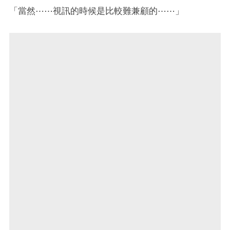
「當然⋯⋯視訊的時候是比較難兼顧的⋯⋯」