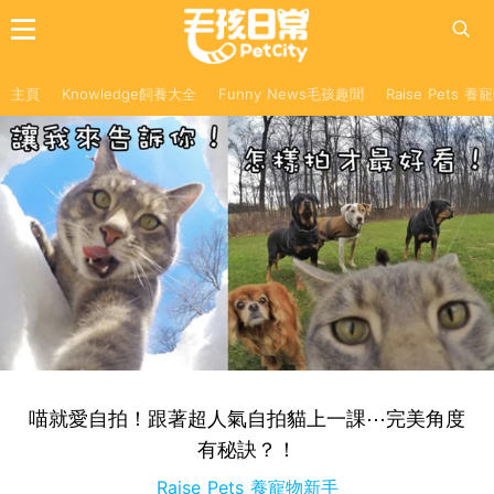
主頁
Knowledge飼養大全
Funny News毛孩趣聞
Raise Pets 
喵就愛自拍！跟著超人氣自拍貓上一課⋯完美角度
有秘訣？！
Raise Pets 養寵物新手