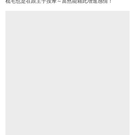
梳毛也是在跟主子按摩～當然能藉此增進感情！