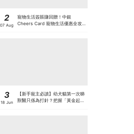
2
寵物生活簽賬賺回贈！中銀
Cheers Card 寵物生活優惠全攻
07 Aug
略：簽賬賺高達4%回贈+抽獎贏豪
華寵物游泳體驗
3
【新手寵主必讀】幼犬貓第一次睇
獸醫只係為打針？把握「黃金起跑
18 Jun
線」建立專屬健康基底