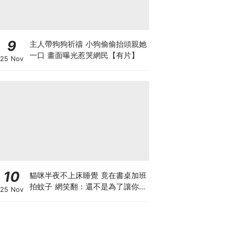
9
主人帶狗狗祈禱 小狗偷偷抬頭親她
一口 畫面曝光惹哭網民【有片】
25 Nov
10
貓咪半夜不上床睡覺 竟在書桌加班
拍蚊子 網笑翻：還不是為了讓你睡
25 Nov
個好覺