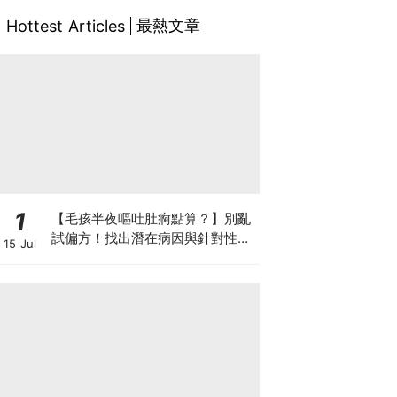
最熱文章
Hottest Articles
1
【毛孩半夜嘔吐肚痾點算？】別亂
試偏方！找出潛在病因與針對性營
15 Jul
養方案