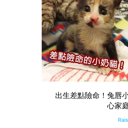
出生差點險命！兔唇
心家
Rai