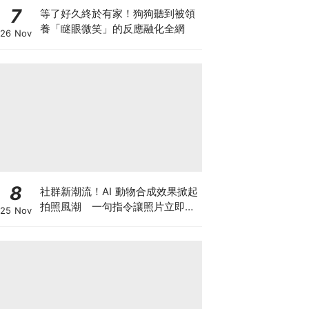
7
等了好久終於有家！狗狗聽到被領
養「瞇眼微笑」的反應融化全網
26 Nov
8
社群新潮流！AI 動物合成效果掀起
拍照風潮 一句指令讓照片立即升
25 Nov
級