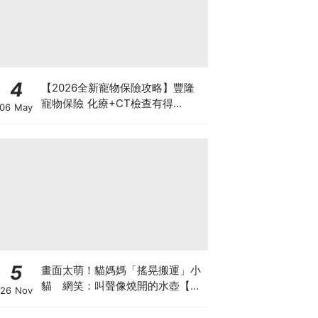
4
【2026全新寵物保險攻略】豐隆
寵物保險 化療+CT檢查有得
06 May
Claim！
5
畫面太萌！貓媽媽「搖晃搬運」小
貓 網笑：叫聲像燒開的水壺【有
26 Nov
片】