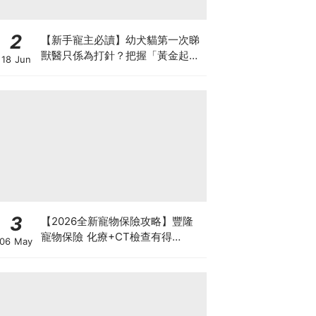
2
【新手寵主必讀】幼犬貓第一次睇
獸醫只係為打針？把握「黃金起跑
18 Jun
線」建立專屬健康基底
3
【2026全新寵物保險攻略】豐隆
寵物保險 化療+CT檢查有得
06 May
Claim！