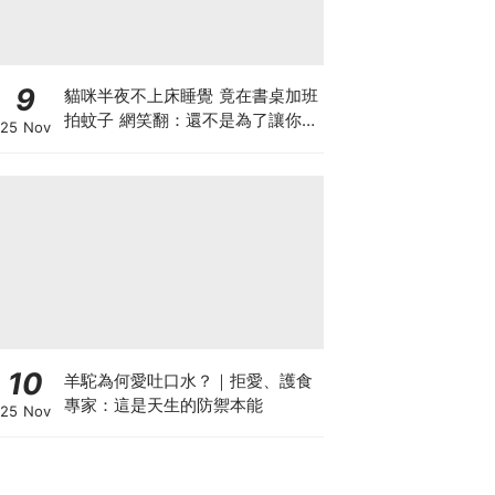
9
貓咪半夜不上床睡覺 竟在書桌加班
拍蚊子 網笑翻：還不是為了讓你睡
25 Nov
個好覺
10
羊駝為何愛吐口水？｜拒愛、護食
專家：這是天生的防禦本能
25 Nov