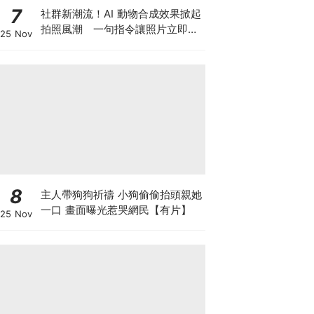
7
社群新潮流！AI 動物合成效果掀起
拍照風潮 一句指令讓照片立即升
25 Nov
級
8
主人帶狗狗祈禱 小狗偷偷抬頭親她
一口 畫面曝光惹哭網民【有片】
25 Nov