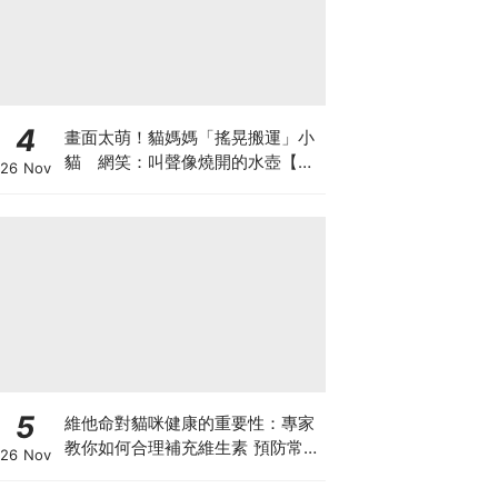
4
畫面太萌！貓媽媽「搖晃搬運」小
貓 網笑：叫聲像燒開的水壺【有
26 Nov
片】
5
維他命對貓咪健康的重要性：專家
教你如何合理補充維生素 預防常見
26 Nov
健康問題！