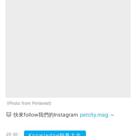
Photo from Pinterest
🐱 快來follow我們的Instagram
petcity.mag
～
標籤:
Knowledge飼養大全