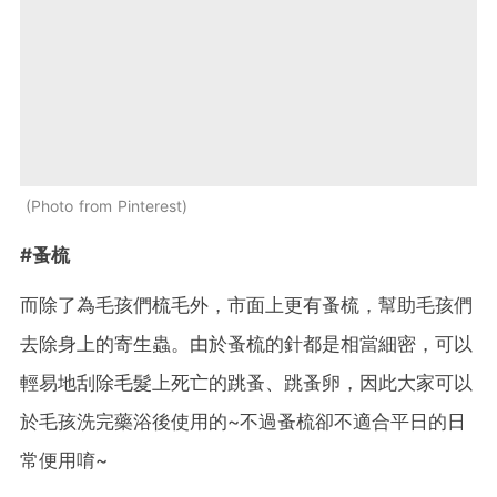
Photo from Pinterest
#蚤梳
而除了為毛孩們梳毛外，市面上更有蚤梳，幫助毛孩們
去除身上的寄生蟲。由於蚤梳的針都是相當細密，可以
輕易地刮除毛髮上死亡的跳蚤、跳蚤卵，因此大家可以
於毛孩洗完藥浴後使用的~不過蚤梳卻不適合平日的日
常便用唷~