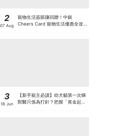
2
寵物生活簽賬賺回贈！中銀
Cheers Card 寵物生活優惠全攻
07 Aug
略：簽賬賺高達4%回贈+抽獎贏豪
華寵物游泳體驗
3
【新手寵主必讀】幼犬貓第一次睇
獸醫只係為打針？把握「黃金起跑
18 Jun
線」建立專屬健康基底