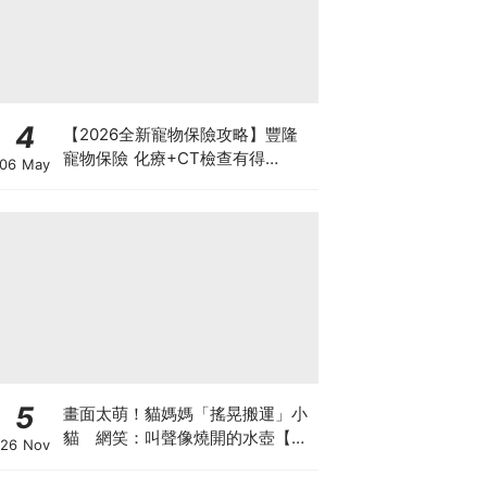
4
【2026全新寵物保險攻略】豐隆
寵物保險 化療+CT檢查有得
06 May
Claim！
5
畫面太萌！貓媽媽「搖晃搬運」小
貓 網笑：叫聲像燒開的水壺【有
26 Nov
片】