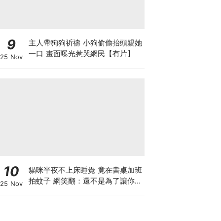
9
主人帶狗狗祈禱 小狗偷偷抬頭親她
一口 畫面曝光惹哭網民【有片】
25 Nov
10
貓咪半夜不上床睡覺 竟在書桌加班
拍蚊子 網笑翻：還不是為了讓你睡
25 Nov
個好覺