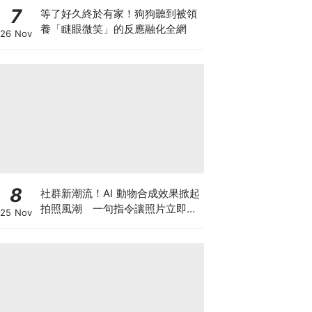
7
等了好久終於有家！狗狗聽到被領
養「瞇眼微笑」的反應融化全網
26 Nov
8
社群新潮流！AI 動物合成效果掀起
拍照風潮 一句指令讓照片立即升
25 Nov
級