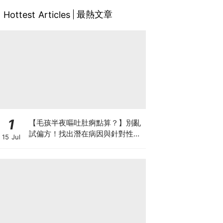
最熱文章
Hottest Articles
1
【毛孩半夜嘔吐肚痾點算？】別亂
試偏方！找出潛在病因與針對性營
15 Jul
養方案