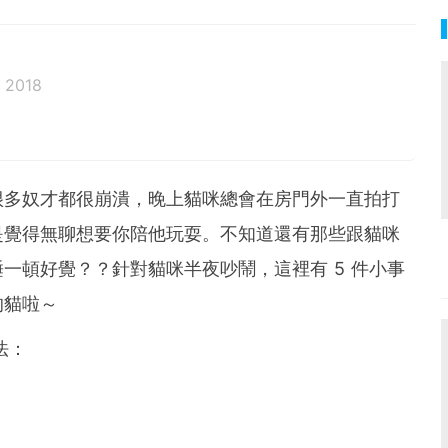
 2018
邦生活♥性格像貓一樣女子
很多奴才都很崩潰，晚上貓咪總會在房門外一直拍打
是覺得無聊想要你陪他玩耍。不知道還有那些跟貓咪
一頓好覺？？針對貓咪半夜吵鬧，這裡有 5 件小事
的貓啦～
法：