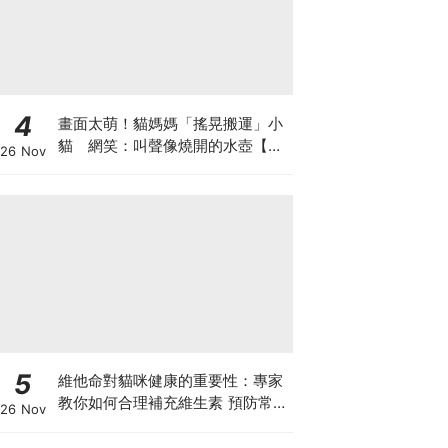
4
畫面太萌！貓媽媽「搖晃搬運」小
貓 網笑：叫聲像燒開的水壺【有
26 Nov
片】
5
維他命對貓咪健康的重要性：專家
教你如何合理補充維生素 預防常見
26 Nov
健康問題！