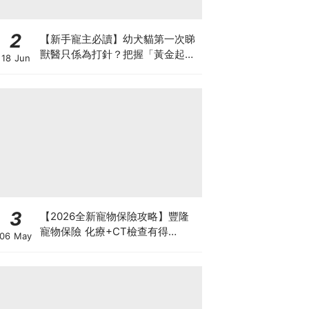
2
【新手寵主必讀】幼犬貓第一次睇
獸醫只係為打針？把握「黃金起跑
18 Jun
線」建立專屬健康基底
3
【2026全新寵物保險攻略】豐隆
寵物保險 化療+CT檢查有得
06 May
Claim！