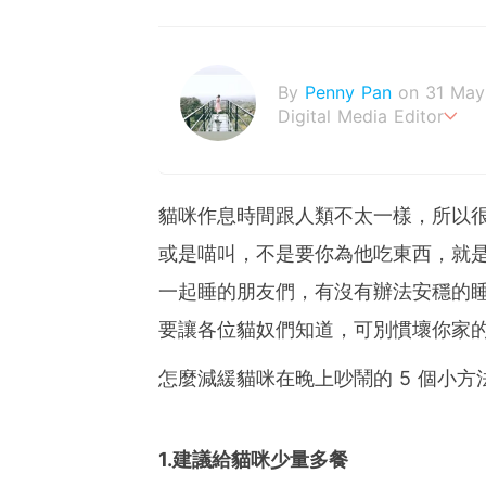
By
Penny Pan
on 31 May
Digital Media Editor
夢想在充滿療癒動物的烏托
貓咪作息時間跟人類不太一樣，所以
或是喵叫，不是要你為他吃東西，就
一起睡的朋友們，有沒有辦法安穩的睡
要讓各位貓奴們知道，可別慣壞你家
怎麼減緩貓咪在晚上吵鬧的 5 個小方
1.建議給貓咪少量多餐