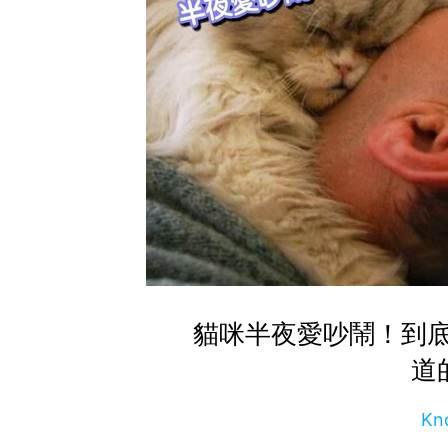
貓咪半夜愛吵鬧！到
道
Kn