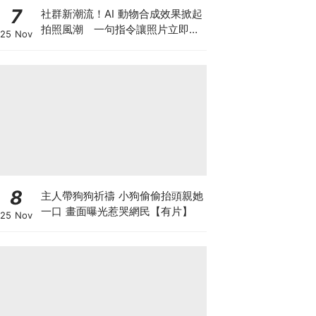
7
社群新潮流！AI 動物合成效果掀起
拍照風潮 一句指令讓照片立即升
25 Nov
級
8
主人帶狗狗祈禱 小狗偷偷抬頭親她
一口 畫面曝光惹哭網民【有片】
25 Nov