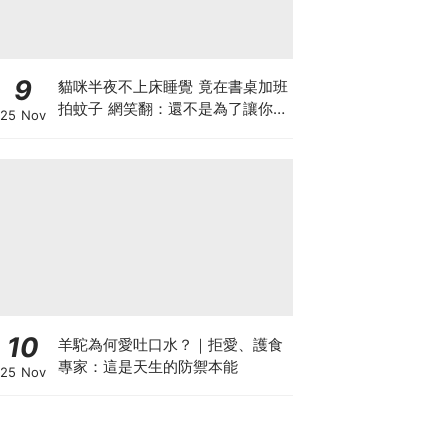
9
貓咪半夜不上床睡覺 竟在書桌加班
拍蚊子 網笑翻：還不是為了讓你睡
25 Nov
個好覺
10
羊駝為何愛吐口水？｜拒愛、護食
專家：這是天生的防禦本能
25 Nov