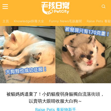
主頁
Knowledge飼養大全
Funny News毛孩趣聞
Raise Pets 
被貓媽媽遺棄了！小奶貓瘦弱身軀獨自流落街頭，
以賣萌大眼睛收服大白狗～
Raise Pets 養寵物新手