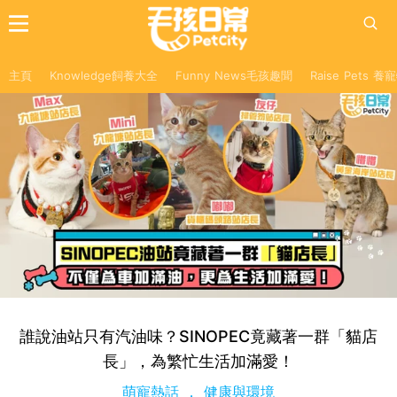
主頁
Knowledge飼養大全
Funny News毛孩趣聞
Raise Pets 
誰說油站只有汽油味？SINOPEC竟藏著一群「貓店
長」，為繁忙生活加滿愛！
萌寵熱話
健康與環境