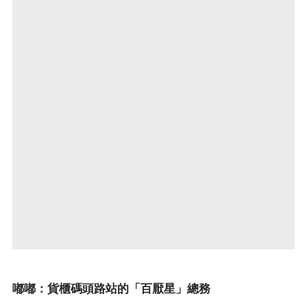
嘟嘟：貨櫃碼頭路站的「百厭星」總務