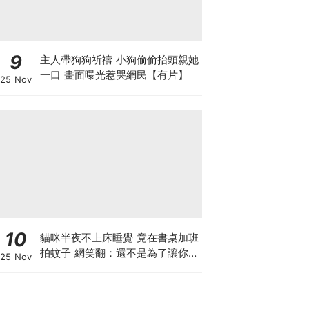
9
主人帶狗狗祈禱 小狗偷偷抬頭親她
一口 畫面曝光惹哭網民【有片】
25 Nov
10
貓咪半夜不上床睡覺 竟在書桌加班
拍蚊子 網笑翻：還不是為了讓你睡
25 Nov
個好覺