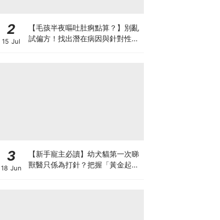
2
【毛孩半夜嘔吐肚痾點算？】別亂
試偏方！找出潛在病因與針對性營
15 Jul
養方案
3
【新手寵主必讀】幼犬貓第一次睇
獸醫只係為打針？把握「黃金起跑
18 Jun
線」建立專屬健康基底