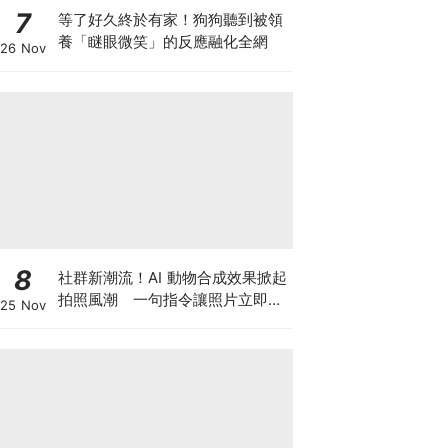
7
等了好久終於有家！狗狗聽到被領
養「瞇眼微笑」的反應融化全網
26 Nov
8
社群新潮流！AI 動物合成效果掀起
拍照風潮 一句指令讓照片立即升
25 Nov
級