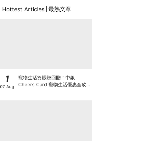
最熱文章
Hottest Articles
1
寵物生活簽賬賺回贈！中銀
Cheers Card 寵物生活優惠全攻
07 Aug
略：簽賬賺高達4%回贈+抽獎贏豪
華寵物游泳體驗