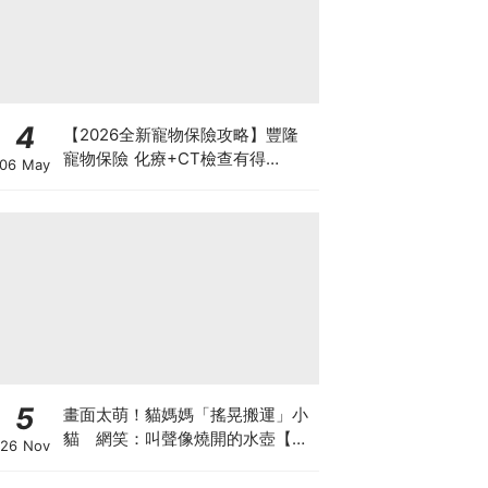
4
【2026全新寵物保險攻略】豐隆
寵物保險 化療+CT檢查有得
06 May
Claim！
5
畫面太萌！貓媽媽「搖晃搬運」小
貓 網笑：叫聲像燒開的水壺【有
26 Nov
片】