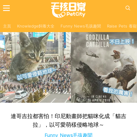
主頁
Knowledge飼養大全
Funny News毛孩趣聞
Raise Pets 
連哥吉拉都害怕！印尼動畫師把貓咪化成「貓吉
拉」，以可愛萌樣侵略地球～
Funny News毛孩趣聞