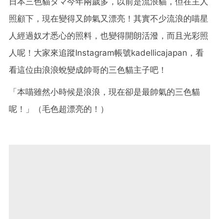
日本三色貓タマ今年兩歲多，以前是流浪貓，但在主人
照顧下，現在變得又帥氣又漂亮！其實不少流浪的喵星
人經過奴才悉心的照料，也變得開朗活潑，而且光彩照
人呢！大家來追蹤Instagram帳號kadellicajapan，看
看這位由浪浪蛻變成帥哥的三色貓主子吧！
「本喵雖然小時候是浪浪，現在卻是最帥氣的三色貓
呢！」（毛色超漂亮的！）