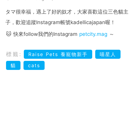
タマ很幸福，遇上了好的奴才，大家喜歡這位三色貓主
子，歡迎追蹤Instagram帳號kadellicajapan喔！
🐱 快來follow我們的Instagram
petcity.mag
～
標籤:
Raise Pets 養寵物新手
喵星人
貓
cats