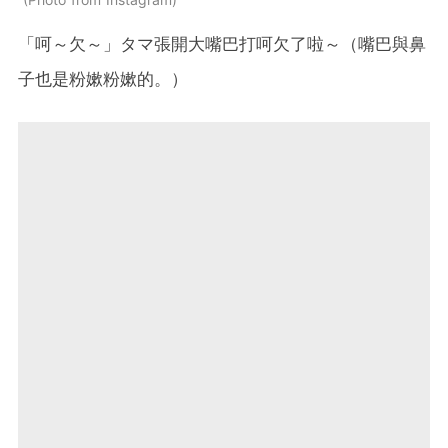
「呵～欠～」タマ張開大嘴巴打呵欠了啦～（嘴巴與鼻
子也是粉嫰粉嫰的。）