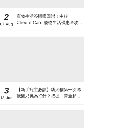
2
寵物生活簽賬賺回贈！中銀
Cheers Card 寵物生活優惠全攻
07 Aug
略：簽賬賺高達4%回贈+抽獎贏豪
華寵物游泳體驗
3
【新手寵主必讀】幼犬貓第一次睇
獸醫只係為打針？把握「黃金起跑
18 Jun
線」建立專屬健康基底