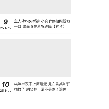
9
主人帶狗狗祈禱 小狗偷偷抬頭親她
一口 畫面曝光惹哭網民【有片】
25 Nov
10
貓咪半夜不上床睡覺 竟在書桌加班
拍蚊子 網笑翻：還不是為了讓你睡
25 Nov
個好覺