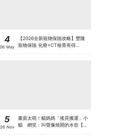
4
【2026全新寵物保險攻略】豐隆
寵物保險 化療+CT檢查有得
06 May
Claim！
5
畫面太萌！貓媽媽「搖晃搬運」小
貓 網笑：叫聲像燒開的水壺【有
26 Nov
片】