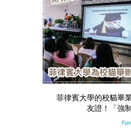
菲律賓大學的校貓畢
友證！「強
Fu