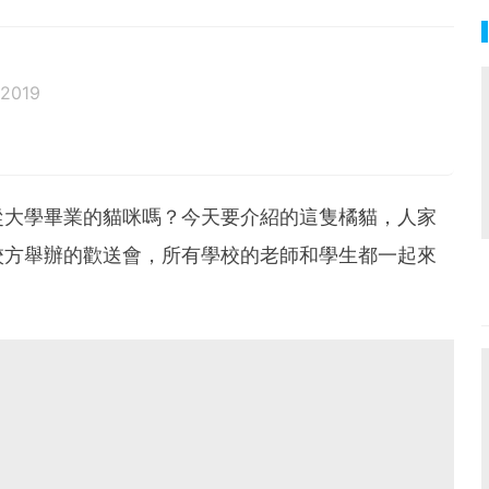
 2019
邦生活♥性格像貓一樣女子
從大學畢業的貓咪嗎？今天要介紹的這隻橘貓，人家
校方舉辦的歡送會，所有學校的老師和學生都一起來