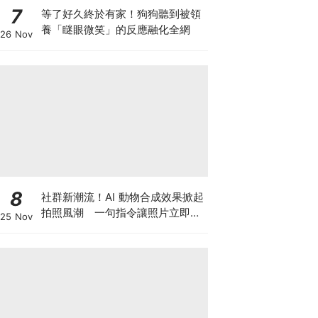
7
等了好久終於有家！狗狗聽到被領
養「瞇眼微笑」的反應融化全網
26 Nov
8
社群新潮流！AI 動物合成效果掀起
拍照風潮 一句指令讓照片立即升
25 Nov
級