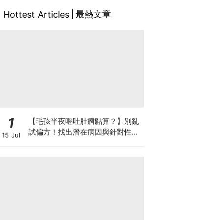
最熱文章
Hottest Articles
1
【毛孩半夜嘔吐肚痾點算？】別亂
試偏方！找出潛在病因與針對性營
15 Jul
養方案