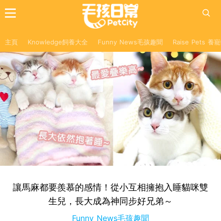
主頁
Knowledge飼養大全
Funny News毛孩趣聞
Raise Pets 
讓馬麻都要羨慕的感情！從小互相擁抱入睡貓咪雙
生兒，長大成為神同步好兄弟～
Funny News毛孩趣聞