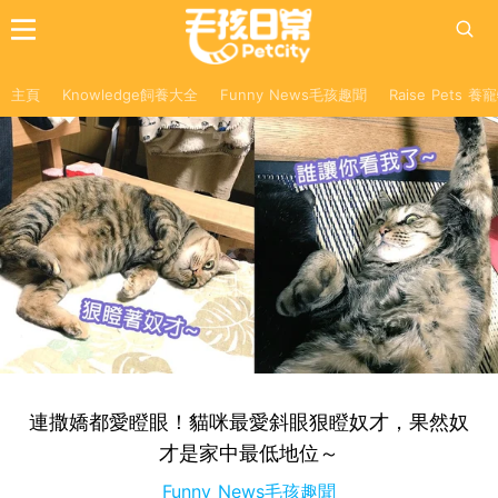
主頁
Knowledge飼養大全
Funny News毛孩趣聞
Raise Pets 
連撒嬌都愛瞪眼！貓咪最愛斜眼狠瞪奴才，果然奴
才是家中最低地位～
Funny News毛孩趣聞